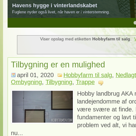
Havens hygge i vinterlandskabet
Fuglene nyder også livet, når haven er i vinterstemning.
4
5
Viser opslag med etiketten
Hobbyfarm til salg
.
Tilbygning er en mulighed
april 01, 2020
Hobbyfarm til salg
,
Nedlagt
Ombygning
,
Tilbygning
,
Trappe
Hobby landbrug AKA 
landejendomme af orde
være svære at finde. 
fundamenter og lavt til
problem ved alt, vi har
nu...