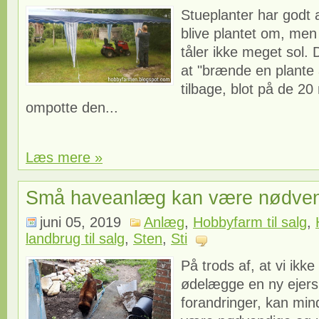
Stueplanter har godt
blive plantet om, me
tåler ikke meget sol. 
at "brænde en plante a
tilbage, blot på de 20
ompotte den...
Læs mere »
Små haveanlæg kan være nødve
juni 05, 2019
Anlæg
,
Hobbyfarm til salg
,
landbrug til salg
,
Sten
,
Sti
På trods af, at vi ikke
ødelægge en ny ejers
forandringer, kan mind