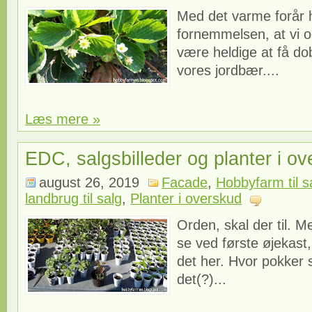
Med det varme forår 
fornemmelsen, at vi o
være heldige at få do
vores jordbær....
Læs mere »
EDC, salgsbilleder og planter i ov
august 26, 2019
Facade
,
Hobbyfarm til s
landbrug til salg
,
Planter i overskud
Orden, skal der til. M
se ved første øjekast,
det her. Hvor pokker s
det(?)...