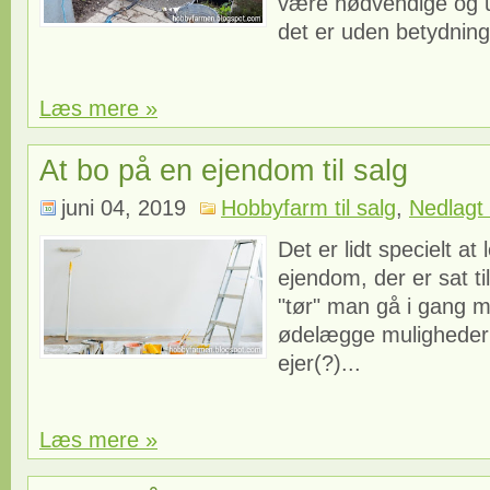
være nødvendige og u
det er uden betydning
Læs mere »
At bo på en ejendom til salg
juni 04, 2019
Hobbyfarm til salg
,
Nedlagt 
Det er lidt specielt at
ejendom, der er sat ti
"tør" man gå i gang me
ødelægge mulighedern
ejer(?)...
Læs mere »