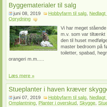
Byggematerialer til salg
juni 08, 2019
Hobbyfarm til salg
,
Nedlagt 
Oprydning
Vi har meget stående
m.v. som var tiltænkt 
den til huset medfølge
master bedroom på fø
toiletter, spabad, hegn
orangeri m.m.....
Læs mere »
Stueplanter i haven kræver skygg
juni 07, 2019
Hobbyfarm til salg
,
Nedlagt 
Omplantning
,
Planter i overskud
,
Skygge
,
Stu