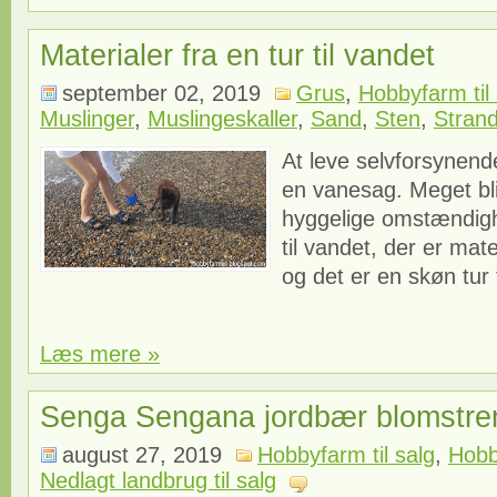
Materialer fra en tur til vandet
september 02, 2019
Grus
,
Hobbyfarm til 
Muslinger
,
Muslingeskaller
,
Sand
,
Sten
,
Stran
At leve selvforsynende
en vanesag. Meget bli
hyggelige omstændigh
til vandet, der er mate
og det er en skøn tur f
Læs mere »
Senga Sengana jordbær blomstrer
august 27, 2019
Hobbyfarm til salg
,
Hobb
Nedlagt landbrug til salg