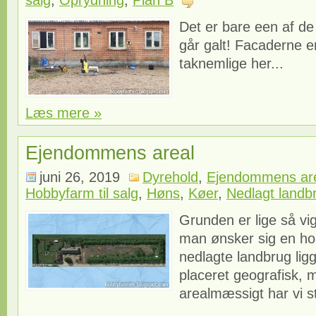
Det er bare een af de
går galt! Facaderne e
taknemlige her...
Læs mere »
Ejendommens areal
juni 26, 2019
Dyrehold
,
Ejendommens ar
Hobbyfarm til salg
,
Høns
,
Køer
,
Nedlagt landbr
Grunden er lige så vi
man ønsker sig en ho
nedlagte landbrug ligg
placeret geografisk,
arealmæssigt har vi st