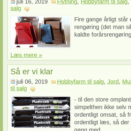
juli 16, 2019
Flytning
,
Hobbyfarm til salg
,
salg
Fire gange årligt stå
rengøring (det man sik
kaldte forårsrengøring
Læs mere »
Så er vi klar
juli 06, 2019
Hobbyfarm til salg
,
Jord
,
Mu
til salg
- til den store omplant
simpelthen ikke selv 
ordentligt omsat, så f
ordentligt læs, så der
gang med....