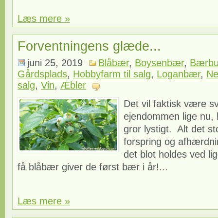
Læs mere »
Forventningens glæde...
juni 25, 2019
Blåbær
,
Boysenbær
,
Bærbu
Gårdsplads
,
Hobbyfarm til salg
,
Loganbær
,
Ne
salg
,
Vin
,
Æbler
Det vil faktisk være 
ejendommen lige nu, h
gror lystigt. Alt det 
forspring og afhærdnin
det blot holdes ved lig
få blåbær giver de først bær i år!...
Læs mere »