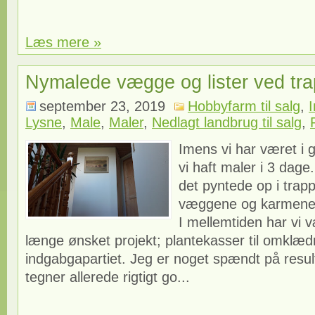
Læs mere »
Nymalede vægge og lister ved tr
september 23, 2019
Hobbyfarm til salg
,
Lysne
,
Male
,
Maler
,
Nedlagt landbrug til salg
,
Imens vi har været i 
vi haft maler i 3 dage.
det pyntede op i trap
væggene og karmene 
I mellemtiden har vi 
længe ønsket projekt; plantekasser til omklæd
indgabgapartiet. Jeg er noget spændt på resul
tegner allerede rigtigt go...