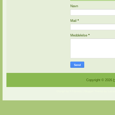
Navn
Mail
*
Meddelelse
*
Copyright ©
2026
H
Design by
FThemes
| Blogger Theme by
Lasan