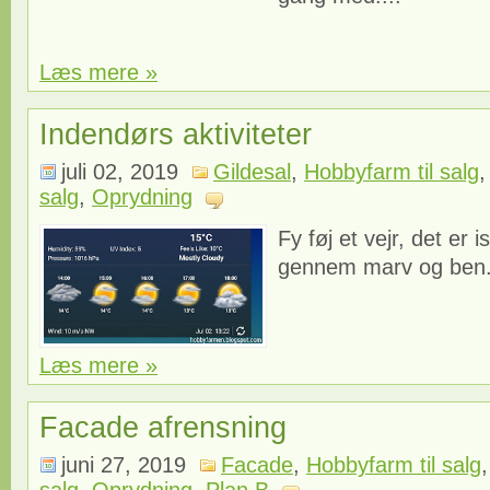
Læs mere »
Indendørs aktiviteter
juli 02, 2019
Gildesal
,
Hobbyfarm til salg
salg
,
Oprydning
Fy føj et vejr, det er 
gennem marv og ben.
Læs mere »
Facade afrensning
juni 27, 2019
Facade
,
Hobbyfarm til salg
salg
,
Oprydning
,
Plan B