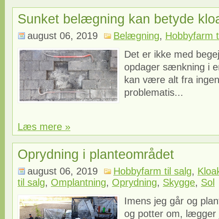
Sunket belægning kan betyde klo
august 06, 2019
Belægning
,
Hobbyfarm ti
Det er ikke med begejs
opdager sænkning i e
kan være alt fra ingent
problematis...
Læs mere »
Oprydning i planteområdet
august 06, 2019
Hobbyfarm til salg
,
Kloa
til salg
,
Omplantning
,
Oprydning
,
Skygge
,
Sol
Imens jeg går og plant
og potter om, lægger j