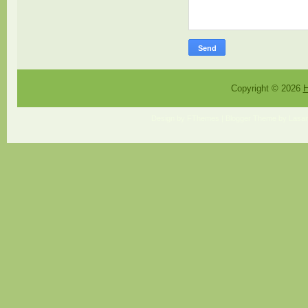
Copyright ©
2026
H
Design by
FThemes
| Blogger Theme by
Lasan