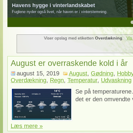
Havens hygge i vinterlandskabet
Fuglene nyder også livet, når haven er i vinterstemning.
4
5
Viser opslag med etiketten
Overdækning
.
Vis
August er overraskende kold i år
august 15, 2019
August
,
Gødning
,
Hobb
Overdækning
,
Regn
,
Temperatur
,
Udvaskning
Se på temperaturene. 
det er den omvendte v
Læs mere »