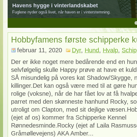
Havens hygge i vinterlandskabet
Fuglene nyder også livet, når haven er i vinterstemning.
4
5
Hobbyfamens første schipperke k
februar 11, 2020
Dyr
,
Hund
,
Hvalp
,
Schip
Der er ikke noget mere bedårende end en hun
selvfølgelig skulle Happy prøve at have et kul
SÅ misundelig på vores kat Shadow/Skygge, 
killinger.Det kan også være med til at gøre hu
rolige (voksne), når de har fået lov at få hval
parret med den skønneste hanhund Rocky, so
utroligt om Clapton, med sit dejlige væsen.
(ejet af os) kommer fra Schipperke Kennel
Rønnedesminde.Rocky (ejet af Laila Rasmuss
Gråmøllevejens) AKA Amber...