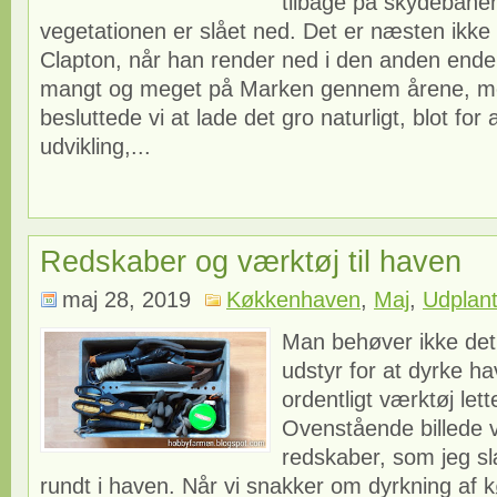
tilbage på skydebane
vegetationen er slået ned. Det er næsten ikke t
Clapton, når han render ned i den anden ende
mangt og meget på Marken gennem årene, me
besluttede vi at lade det gro naturligt, blot for
udvikling,...
Redskaber og værktøj til haven
maj 28, 2019
Køkkenhaven
,
Maj
,
Udplant
Man behøver ikke det
udstyr for at dyrke ha
ordentligt værktøj lett
Ovenstående billede 
redskaber, som jeg s
rundt i haven. Når vi snakker om dyrkning af