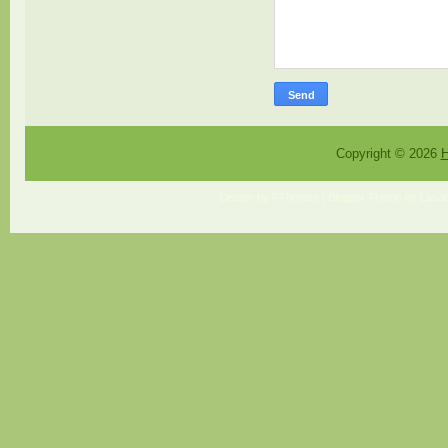
Copyright ©
2026
H
Design by
FThemes
| Blogger Theme by
Lasan