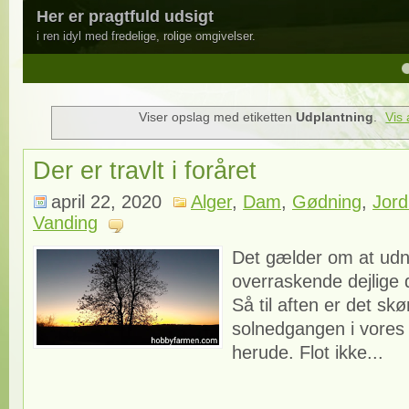
Her er pragtfuld udsigt
i ren idyl med fredelige, rolige omgivelser.
4
5
Viser opslag med etiketten
Udplantning
.
Vis 
Der er travlt i foråret
april 22, 2020
Alger
,
Dam
,
Gødning
,
Jor
Vanding
Det gælder om at udn
overraskende dejlige 
Så til aften er det skøn
solnedgangen i vores 
herude. Flot ikke...