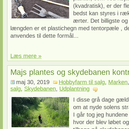
(kvadratisk), er der fl
bedst kan styres i ræk
ærter. Det billigste og 
længden er et plastichegn med tentorpæle , d
anvendes til dette formål...
Læs mere »
Majs plantes og skydebanen kontr
maj 30, 2019
Hobbyfarm til salg
,
Marken
salg
,
Skydebanen
,
Udplantning
I disse grå dage gælde
om at nyde solens strå
I går tog jeg hunden
hvor der blev løbet o