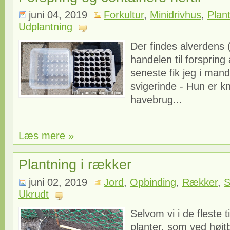
juni 04, 2019
Forkultur
,
Minidrivhus
,
Plan
Udplantning
Der findes alverdens 
handelen til forspring
seneste fik jeg i man
svigerinde - Hun er kna
havebrug...
Læs mere »
Plantning i rækker
juni 02, 2019
Jord
,
Opbinding
,
Rækker
,
S
Ukrudt
Selvom vi i de fleste t
planter, som ved højt