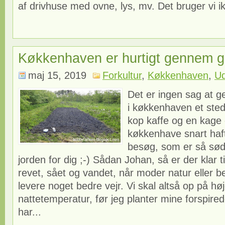
af drivhuse med ovne, lys, mv. Det bruger vi ik
Køkkenhaven er hurtigt gennem g
maj 15, 2019
Forkultur
,
Køkkenhaven
,
Ud
Det er ingen sag at 
i køkkenhaven et ste
kop kaffe og en kage 
køkkenhave snart haf
besøg, som er så sød
jorden for dig ;-) Sådan Johan, så er der klar til
revet, sået og vandet, når moder natur eller bes
levere noget bedre vejr. Vi skal altså op på hø
nattetemperatur, før jeg planter mine forspired
har...