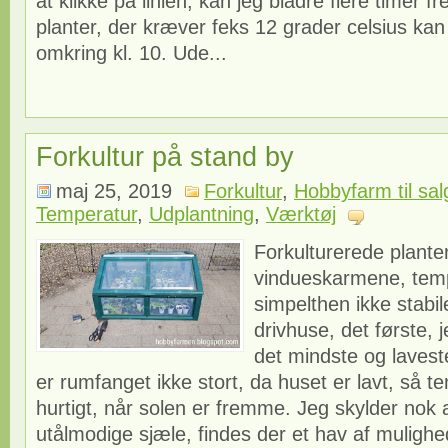
at klikke på linien, kan jeg bladre flere timer f
planter, der kræver feks 12 grader celsius k
omkring kl. 10. Ude...
Forkultur på stand by
maj 25, 2019
Forkultur
,
Hobbyfarm til sal
Temperatur
,
Udplantning
,
Værktøj
Forkulturerede planter
vindueskarmene, tem
simpelthen ikke stabil
drivhuse, det første, j
det mindste og lavest
er rumfanget ikke stort, da huset er lavt, så t
hurtigt, når solen er fremme. Jeg skylder nok a
utålmodige sjæle, findes der et hav af muligh