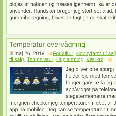
pløjes af naboen og fræses igennem), så er de
anvender. Handsker bruger jeg stort set altid. 
gummibelægning, bliver de fugtige og skal skift
Temperatur overvågning
maj 26, 2019
Forkultur
,
Hobbyfarm til sal
til salg
,
Temperatur
,
Udplantning
,
Værktøj
Jeg bliver ofte spurg
holder øje med tempe
bruger ganske få og 
app/widget på telefo
stegetermometre med
morgnen checker jeg temperaturen i løbet af 
app på mobilen. Jeg kan se temperaturen time