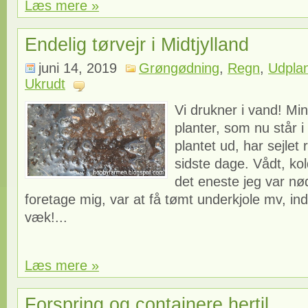
Læs mere »
Endelig tørvejr i Midtjylland
juni 14, 2019
Grøngødning
,
Regn
,
Udplan
Ukrudt
Vi drukner i vand! Mi
planter, som nu står i 
plantet ud, har sejlet 
sidste dage. Vådt, kol
det eneste jeg var nød
foretage mig, var at få tømt underkjole mv, ind
væk!...
Læs mere »
Forspring og containere hertil