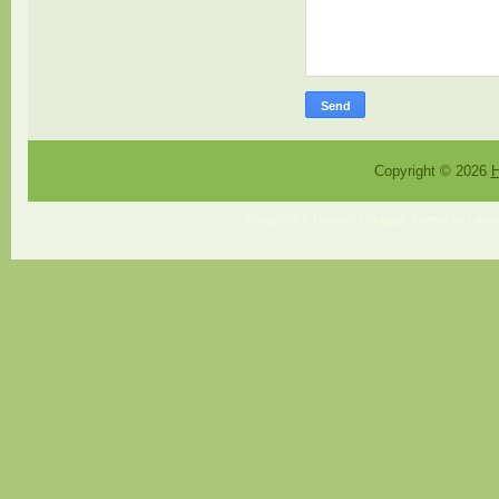
Copyright ©
2026
H
Design by
FThemes
| Blogger Theme by
Lasan