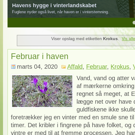
Havens hygge i vinterlandskabet
Fuglene nyder også livet, når haven er i vinterstemning.
4
5
Viser opslag med etiketten
Krokus
.
Vis all
Februar i haven
marts 04, 2020
Affald
,
Februar
,
Krokus
,
Vand, vand og atter v
af mærkerne omkring 
regnet så meget, at E
lægge net over have
guldfiskene ikke skull
foretrækker jeg en vinter med en smule sne til 
timer. Det kribler i fingrene på have folket, og
vintre er med til at fremme processen. Jeg har