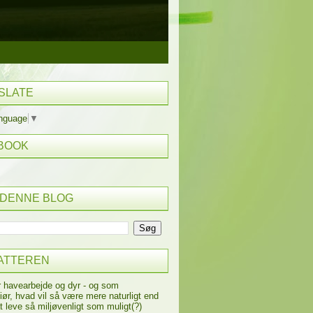
SLATE
anguage
▼
BOOK
 DENNE BLOG
ATTEREN
r havearbejde og dyr - og som
iør, hvad vil så være mere naturligt end
t leve så miljøvenligt som muligt(?)