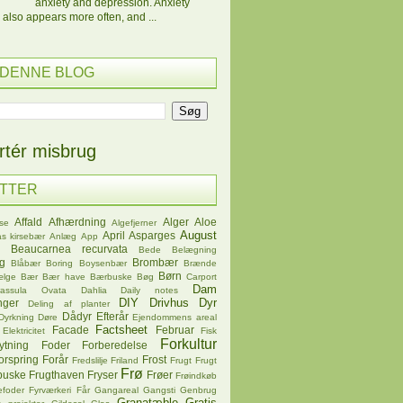
anxiety and depression. Anxiety
 also appears more often, and ...
 DENNE BLOG
tér misbrug
ETTER
Affald
Afhærdning
Alger
Aloe
se
Algefjerner
August
April
Asparges
s kirsebær
Anlæg
App
Beaucarnea recurvata
Bede
Belægning
øg
Brombær
Blåbær
Boring
Boysenbær
Brænde
Børn
ælge
Bær
Bær have
Bærbuske
Bøg
Carport
Dam
rassula Ovata
Dahlia
Daily notes
DIY
Drivhus
Dyr
nger
Deling af planter
Dådyr
Efterår
Dyrkning
Døre
Ejendommens areal
Factsheet
Facade
Februar
Elektricitet
Fisk
Forkultur
ytning
Foder
Forberedelse
orspring
Forår
Frost
Fredslilje
Friland
Frugt
Frugt
Frø
buske
Frugthaven
Fryser
Frøer
Frøindkøb
efoder
Fyrværkeri
Får
Gangareal
Gangsti
Genbrug
Granatæble
Gratis