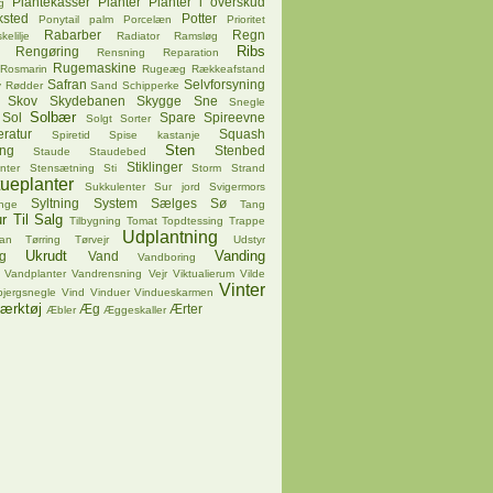
Plantekasser
Planter
Planter i overskud
g
ksted
Potter
Ponytail palm
Porcelæn
Prioritet
Rabarber
Regn
kelilje
Radiator
Ramsløg
Ribs
Rengøring
Rensning
Reparation
Rugemaskine
Rosmarin
Rugeæg
Rækkeafstand
Safran
Selvforsyning
v
Rødder
Sand
Schipperke
Skov
Skydebanen
Skygge
Sne
Snegle
Solbær
Sol
Spare
Spireevne
Solgt
Sorter
ratur
Squash
Spiretid
Spise kastanje
Sten
ing
Stenbed
Staude
Staudebed
Stiklinger
nter
Stensætning
Sti
Storm
Strand
tueplanter
Sukkulenter
Sur jord
Svigermors
Syltning
System
Sælges
Sø
nge
Tang
r
Til Salg
Tilbygning
Tomat
Topdtessing
Trappe
Udplantning
pan
Tørring
Tørvejr
Udstyr
Ukrudt
Vanding
g
Vand
Vandboring
Vandplanter
Vandrensning
Vejr
Viktualierum
Vilde
Vinter
bjergsnegle
Vind
Vinduer
Vindueskarmen
ærktøj
Æg
Ærter
Æbler
Æggeskaller