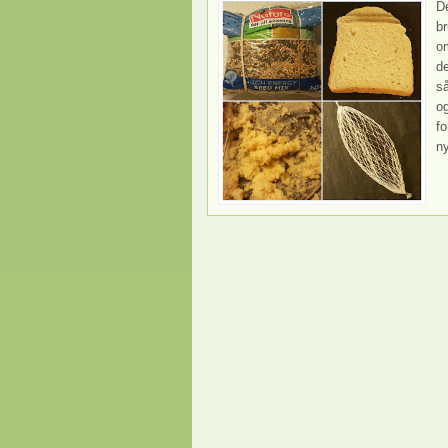
De
br
o
de
så
og
f
ny