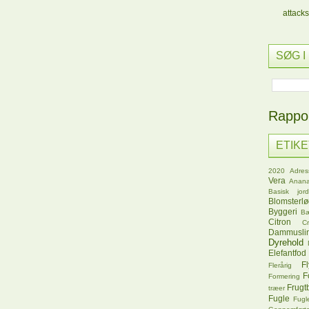
attacks
SØG I
Rappor
ETIK
2020
Adres
Vera
Anana
Basisk jord
Blomsterl
Byggeri
B
Citron
C
Dammusli
Dyrehold
Elefantfod
Fl
Flerårig
F
Formering
Frugt
træer
Fugle
Fugl