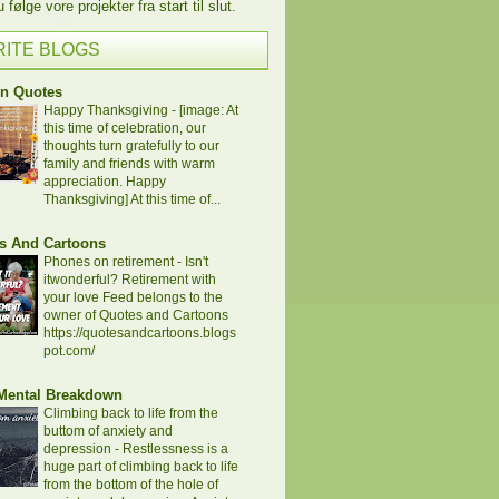
følge vore projekter fra start til slut.
RITE BLOGS
en Quotes
Happy Thanksgiving
-
[image: At
this time of celebration, our
thoughts turn gratefully to our
family and friends with warm
appreciation. Happy
Thanksgiving] At this time of...
s And Cartoons
Phones on retirement
-
Isn't
itwonderful? Retirement with
your love Feed belongs to the
owner of Quotes and Cartoons
https://quotesandcartoons.blogs
pot.com/
 Mental Breakdown
Climbing back to life from the
buttom of anxiety and
depression
-
Restlessness is a
huge part of climbing back to life
from the bottom of the hole of