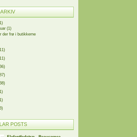
-ARKIV
1)
ruar
(1)
r der frø i butikkerne
11)
11)
36)
87)
38)
1)
1)
3)
LAR POSTS
Elefantfodstræ - Beaucarnea