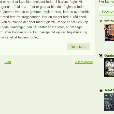
Her kan du 
t er nemt at lave hjemmelavet foder til havens fugle. Vi
uger alt affald, især fedt er godt at blande i fuglenes foder
FAVO
m vinteren.Har du et gammelt stykke brød, kan du overhælde
t med fedt fra stegepanden. Har du meget fedt til rådighed,
Netiz
 kan du blande det godt med fuglefrø, lægge et net i en kop
 fylde blandingen heri.når fedtet er størknet, at det taget
orm efter koppen og du kan hænge det op ved fuglehuset og
de synet af havens fugle,...
Read More
Quote
Start
Ældre opslag
Total