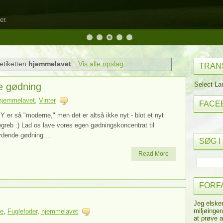
er.
etiketten
hjemmelavet
.
Vis alle opslag
TRAN
Select L
e gødning
hjemmelavet
,
Vinter
FACE
Y er så "moderne," men det er altså ikke nyt - blot et nyt
greb :) Lad os lave vores egen gødningskoncentrat til
ydende gødning....
SØG I
Read More
FORF
Jeg elske
miljøingen
le
,
Fuglefoder
,
hjemmelavet
at prøve a