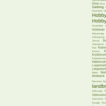
Gennemførte
Grise
Grus
Gødning
Havedam
H
Hob
Hobby
Huskeliste
Hyldebær
Hønsemøg
Indhegning
Jo
Januar
Julestjerne
Klatr
Kiwi
K
Krokus
Krydderurt
Kødædende
Køkkenuds
Loppemar
Lægeplant
Mal
Maler
Mistbænk
Narcisser
Na
landbr
O
Officinalis
Opbevarin
Overvintre
P
Persille
Pins