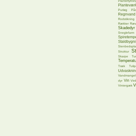
Planteflytnin
Plantevær
Purløg
Pås
Regnvand
Rodstikning
Rækker
Ræ
Skadedyr
Sneglefarm
Spiretempe
Staldbygn
Stenbedspla
S
Struktur
Skarpe Tu
Temperatu
Træk
Tuli
Udvasknin
Vandmangel
Vin
dyr
Vin
V
Vintergæk