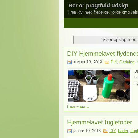
Her er pragtfuld udsigt
i ren idyl med fredelige, rolige omgivels
1
2
3
4
5
Viser opslag med 
DIY Hjemmelavet flydend
august 13, 2019
DIY
,
Gødning
,
DI
be
fl
Læs mere »
Hjemmelavet fuglefoder
januar 19, 2016
DIY
,
Foder
,
Fug