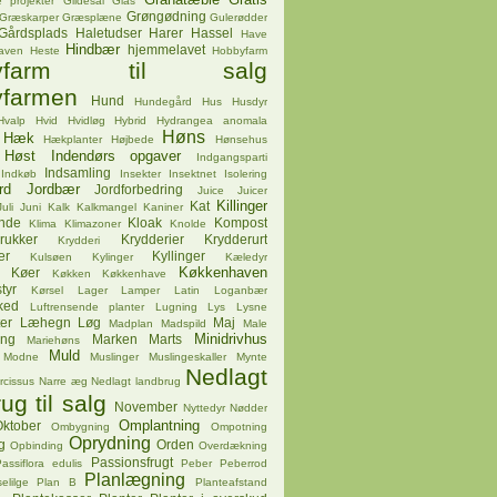
 projekter
Gildesal
Glas
Grøngødning
Græskarper
Græsplæne
Gulerødder
Gårdsplads
Haletudser
Harer
Hassel
Have
Hindbær
hjemmelavet
aven
Heste
Hobbyfarm
byfarm til salg
farmen
Hund
Hundegård
Hus
Husdyr
Hvalp
Hvid
Hvidløg
Hybrid
Hydrangea anomala
Høns
Hæk
Hækplanter
Højbede
Hønsehus
Høst
Indendørs opgaver
Indgangsparti
Indsamling
Indkøb
Insekter
Insektnet
Isolering
rd
Jordbær
Jordforbedring
Juice
Juicer
Killinger
Kat
Juli
Juni
Kalk
Kalkmangel
Kaniner
ende
Kloak
Kompost
Klima
Klimazoner
Knolde
rukker
Krydderier
Krydderurt
Krydderi
er
Kyllinger
Kulsøen
Kylinger
Kæledyr
Køkkenhaven
Køer
Køkken
Køkkenhave
tyr
Kørsel
Lager
Lamper
Latin
Loganbær
ked
Luftrensende planter
Lugning
Lys
Lysne
er
Læhegn
Løg
Maj
Madplan
Madspild
Male
Minidrivhus
ing
Marken
Marts
Mariehøns
Muld
Modne
Muslinger
Muslingeskaller
Mynte
Nedlagt
rcissus
Narre æg
Nedlagt landbrug
ug til salg
November
Nyttedyr
Nødder
Omplantning
ktober
Ombygning
Ompotning
Oprydning
g
Orden
Opbinding
Overdækning
Passionsfrugt
assiflora edulis
Peber
Peberrod
Planlægning
elilge
Plan B
Planteafstand