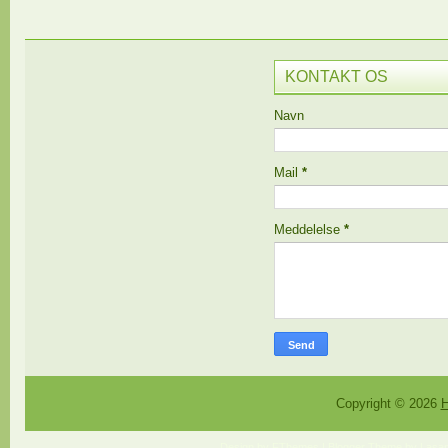
KONTAKT OS
Navn
Mail
*
Meddelelse
*
Copyright ©
2026
H
Design by
FThemes
| Blogger Theme by
Lasan