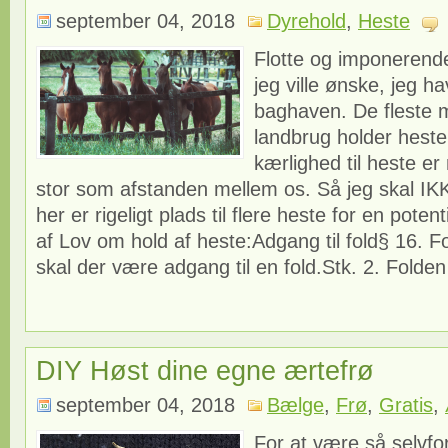
september 04, 2018
Dyrehold
,
Heste
Flotte og imponerende
jeg ville ønske, jeg h
baghaven. De fleste 
landbrug holder hest
kærlighed til heste er
stor som afstanden mellem os. Så jeg skal I
her er rigeligt plads til flere heste for en poten
af Lov om hold af heste:Adgang til fold§ 16. F
skal der være adgang til en fold.Stk. 2. Folden 
DIY Høst dine egne ærtefrø
september 04, 2018
Bælge
,
Frø
,
Gratis
,
For at være så selvf