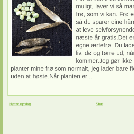
muligt, laver vi så m
frø, som vi kan. Frø e
så du sparer dine hår
at leve selvforsynende
næste år gratis.Det er
egne ærtefrø. Du lader
liv, dø og tørre ud, nå
kommer.Jeg gør ikke 
planter mine frø som normalt, jeg lader bare fl
uden at høste.Når planten er...
Nyere opslag
Start