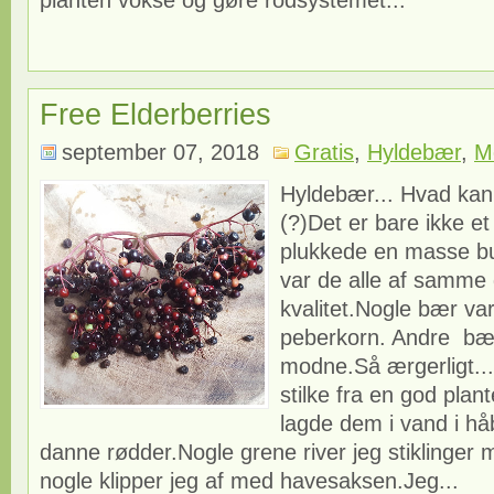
planten vokse og gøre rodsystemet...
Free Elderberries
september 07, 2018
Gratis
,
Hyldebær
,
M
Hyldebær... Hvad kan
(?)Det er bare ikke et
plukkede en masse b
var de alle af samme 
kvalitet.Nogle bær va
peberkorn. Andre bær
modne.Så ærgerligt...
stilke fra en god pla
lagde dem i vand i håb
danne rødder.Nogle grene river jeg stiklinger 
nogle klipper jeg af med havesaksen.Jeg...