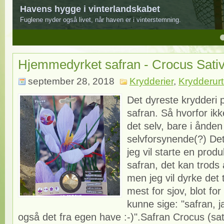
Havens hygge i vinterlandskabet
Fuglene nyder også livet, når haven er i vinterstemning.
4
5
Hjemmedyrket safran - Crocus Sati
september 28, 2018
Krydderier
,
Krydderurt
Det dyreste krydderi 
safran. Så hvorfor ik
det selv, bare i ånden a
selvforsynende(?) Det
jeg vil starte en prod
safran, det kan trods a
men jeg vil dyrke det 
mest for sjov, blot fo
kunne sige: "safran, ja
også det fra egen have :-)".Safran Crocus (sati