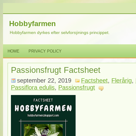
Hobbyfarmen
Hobbyfarmen dyrkes efter selvforsýnings princippet.
HOME
PRIVACY POLICY
Passionsfrugt Factsheet
september 22, 2019
Factsheet
,
Flerårig
,
Passiflora edulis
,
Passionsfrugt