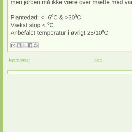
men jorden må ikke være over mætte med van
Plantedød: < -6⁰C & >30⁰C
Vækst stop < ⁰C
Anbefalet temperatur i øvrigt 25/10⁰C
Nyere opslag
Start