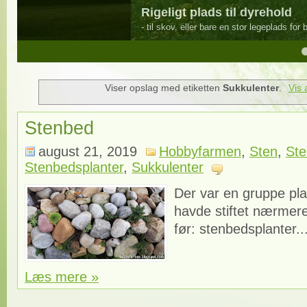
Rigeligt plads til dyrehold
- til skov, eller bare en stor legeplads for børn og voksne.
4
5
Viser opslag med etiketten
Sukkulenter
.
Vis 
Stenbed
august 21, 2019
Hobbyfarmen
,
Sten
,
St
Stenbedsplanter
,
Sukkulenter
Der var en gruppe pla
havde stiftet nærme
før: stenbedsplanter...
Læs mere »