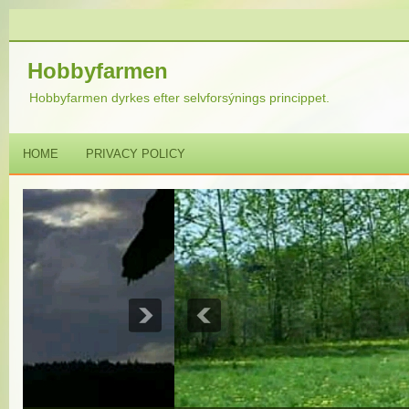
Hobbyfarmen
Hobbyfarmen dyrkes efter selvforsýnings princippet.
HOME
PRIVACY POLICY