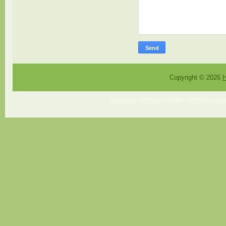
Copyright ©
2026
H
Design by
FThemes
| Blogger Theme by
Lasan