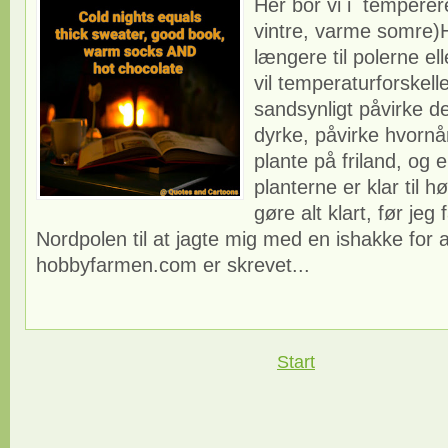
Her bor vi i temperer
vintre, varme somre)
længere til polerne el
vil temperaturforskell
sandsynligt påvirke de
dyrke, påvirke hvornår 
plante på friland, og 
planterne er klar til h
gøre alt klart, før jeg f
Nordpolen til at jagte mig med en ishakke for a
hobbyfarmen.com er skrevet...
Start