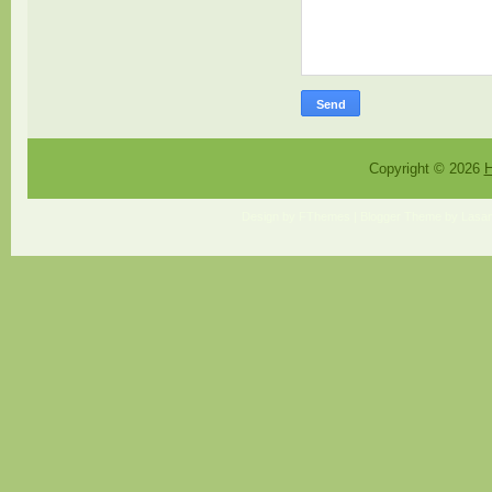
Copyright ©
2026
H
Design by
FThemes
| Blogger Theme by
Lasan