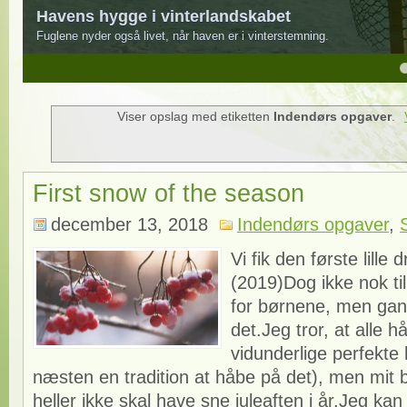
Havens hygge i vinterlandskabet
Fuglene nyder også livet, når haven er i vinterstemning.
4
5
Viser opslag med etiketten
Indendørs opgaver
.
First snow of the season
december 13, 2018
Indendørs opgaver
,
Vi fik den første lille 
(2019)Dog ikke nok til
for børnene, men gan
det.Jeg tror, ​​at alle 
vidunderlige perfekte h
næsten en tradition at håbe på det), men mit b
heller ikke skal have sne juleaften i år.Jeg kan