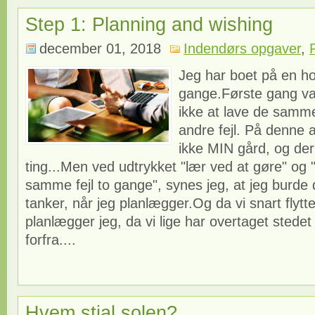
Step 1: Planning and wishing
december 01, 2018
Indendørs opgaver
,
Jeg har boet på en h
gange.Første gang var
ikke at lave de samme
andre fejl. På denne 
ikke MIN gård, og der 
ting...Men ved udtrykket "lær ved at gøre" og 
samme fejl to gange", synes jeg, at jeg burde d
tanker, når jeg planlægger.Og da vi snart flytte
planlægger jeg, da vi lige har overtaget stedet 
forfra....
Hvem stjal solen?