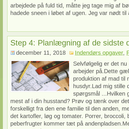
arbejdede på fuld tid, måtte jeg tage mig af b
hadede sneen i løbet af ugen. Jeg var nødt til a
Step 4: Planlægning af de sidste d
december 11, 2018
Indendørs opgaver
,
Selvfølgelig er det nu 
arbejder på.Dette gæl
produktion af mad til
husdyr.Lad mig stille d
spørgsmål ...Hvilken 
mest af i din husstand? Prøv og tænk over det!
forskelligt fra den ene familie til den anden, 
det kartofler, løg og tomater. Porrer, broccoli,
peberfrugter kommer tæt på andenpladsen.Me