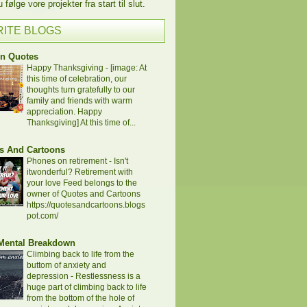
følge vore projekter fra start til slut.
RITE BLOGS
en Quotes
Happy Thanksgiving
-
[image: At
this time of celebration, our
thoughts turn gratefully to our
family and friends with warm
appreciation. Happy
Thanksgiving] At this time of...
s And Cartoons
Phones on retirement
-
Isn't
itwonderful? Retirement with
your love Feed belongs to the
owner of Quotes and Cartoons
https://quotesandcartoons.blogs
pot.com/
 Mental Breakdown
Climbing back to life from the
buttom of anxiety and
depression
-
Restlessness is a
huge part of climbing back to life
from the bottom of the hole of