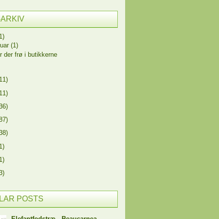
-ARKIV
1)
ruar
(1)
r der frø i butikkerne
11)
11)
36)
87)
38)
1)
1)
3)
LAR POSTS
Elefantfodstræ - Beaucarnea