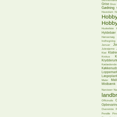
Gennemførte
Grise
Grus
Gødning
Havedam
H
Hob
Hobby
Huskeliste
Hyldebær
Hønsemøg
Indhegning
Jo
Januar
Julestjerne
Klatr
Kiwi
K
Krokus
Krydderurt
Kødædende
Køkkenuds
Loppemar
Lægeplant
Mal
Maler
Mistbænk
Narcisser
Na
landbr
O
Officinalis
Opbevarin
Overvintre
P
Persille
Pins