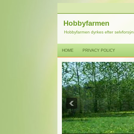
Hobbyfarmen
Hobbyfarmen dyrkes efter selvforsýni
HOME
PRIVACY POLICY