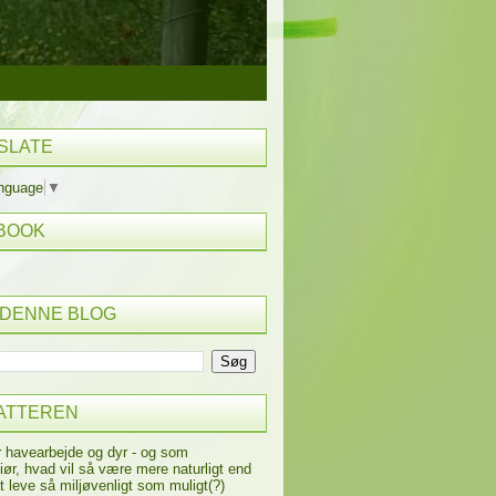
SLATE
anguage
▼
BOOK
 DENNE BLOG
ATTEREN
r havearbejde og dyr - og som
iør, hvad vil så være mere naturligt end
t leve så miljøvenligt som muligt(?)