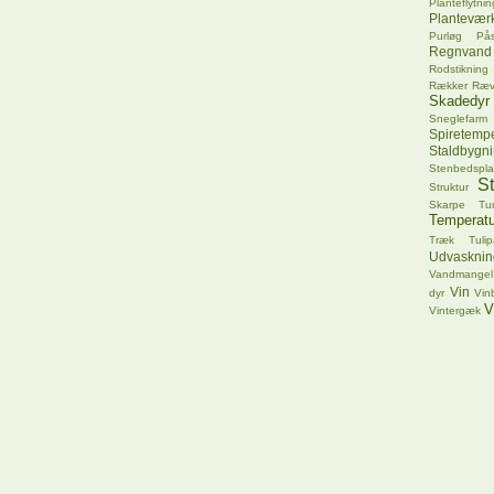
Planteflytnin
Plantevær
Purløg
Pås
Regnvand
Rodstikning
Rækker
Ræ
Skadedyr
Sneglefarm
Spiretempe
Staldbygn
Stenbedspla
S
Struktur
Skarpe Tu
Temperatu
Træk
Tuli
Udvasknin
Vandmangel
Vin
dyr
Vin
V
Vintergæk