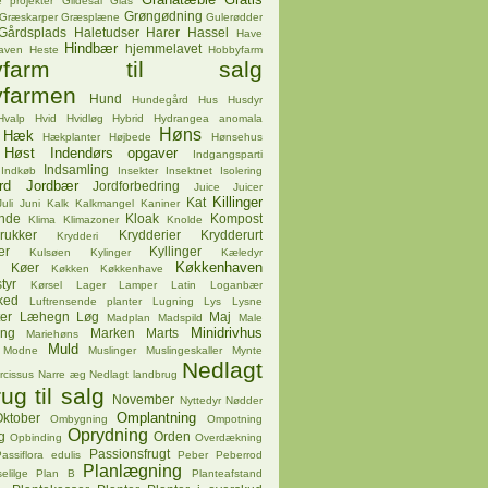
 projekter
Gildesal
Glas
Grøngødning
Græskarper
Græsplæne
Gulerødder
Gårdsplads
Haletudser
Harer
Hassel
Have
Hindbær
hjemmelavet
aven
Heste
Hobbyfarm
byfarm til salg
farmen
Hund
Hundegård
Hus
Husdyr
Hvalp
Hvid
Hvidløg
Hybrid
Hydrangea anomala
Høns
Hæk
Hækplanter
Højbede
Hønsehus
Høst
Indendørs opgaver
Indgangsparti
Indsamling
Indkøb
Insekter
Insektnet
Isolering
rd
Jordbær
Jordforbedring
Juice
Juicer
Killinger
Kat
Juli
Juni
Kalk
Kalkmangel
Kaniner
ende
Kloak
Kompost
Klima
Klimazoner
Knolde
rukker
Krydderier
Krydderurt
Krydderi
er
Kyllinger
Kulsøen
Kylinger
Kæledyr
Køkkenhaven
Køer
Køkken
Køkkenhave
tyr
Kørsel
Lager
Lamper
Latin
Loganbær
ked
Luftrensende planter
Lugning
Lys
Lysne
er
Læhegn
Løg
Maj
Madplan
Madspild
Male
Minidrivhus
ing
Marken
Marts
Mariehøns
Muld
Modne
Muslinger
Muslingeskaller
Mynte
Nedlagt
rcissus
Narre æg
Nedlagt landbrug
ug til salg
November
Nyttedyr
Nødder
Omplantning
ktober
Ombygning
Ompotning
Oprydning
g
Orden
Opbinding
Overdækning
Passionsfrugt
assiflora edulis
Peber
Peberrod
Planlægning
elilge
Plan B
Planteafstand