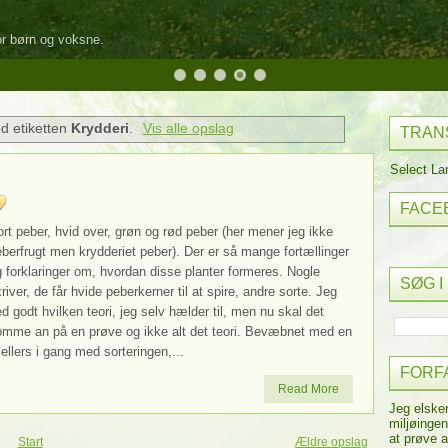
for børn og voksne.
d etiketten
Krydderi
.
Vis alle opslag
TRAN
Select L
FACE
rt peber, hvid over, grøn og rød peber (her mener jeg ikke
berfrugt men krydderiet peber). Der er så mange fortællinger
 forklaringer om, hvordan disse planter formeres. Nogle
SØG I
river, de får hvide peberkerner til at spire, andre sorte. Jeg
d godt hvilken teori, jeg selv hælder til, men nu skal det
omme an på en prøve og ikke alt det teori. Bevæbnet med en
ellers i gang med sorteringen,...
FORF
Read More
Jeg elske
miljøingen
at prøve a
Start
Ældre opslag