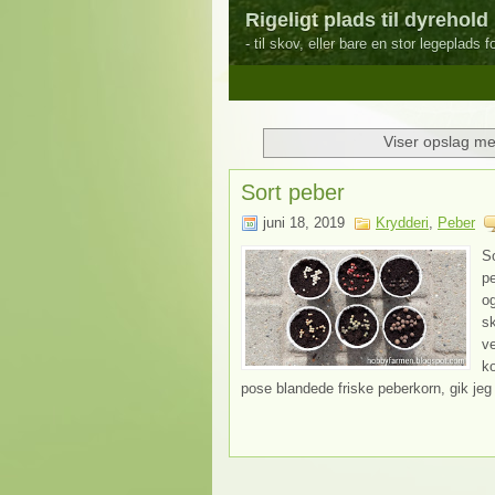
Rigeligt plads til dyrehold
- til skov, eller bare en stor legeplads 
1
2
3
4
5
Viser opslag me
Sort peber
juni 18, 2019
Krydderi
,
Peber
So
pe
og
sk
ve
k
pose blandede friske peberkorn, gik jeg 