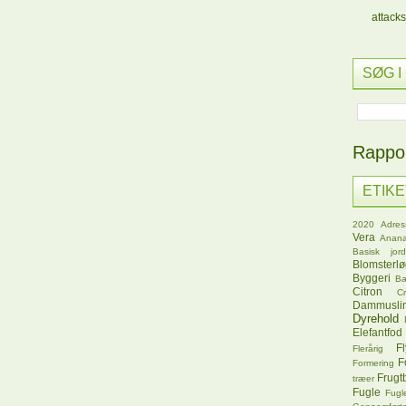
attacks
SØG I
Rappor
ETIK
2020
Adres
Vera
Anana
Basisk jord
Blomsterl
Byggeri
B
Citron
C
Dammusli
Dyrehold
Elefantfod
Fl
Flerårig
F
Formering
Frugt
træer
Fugle
Fugl