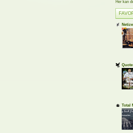
Her kan du 
FAVO
Netiz
Quote
Total