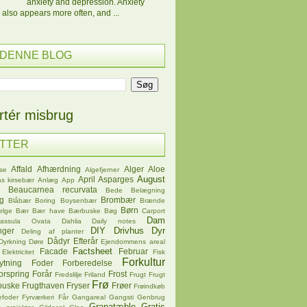
anxiety and depression. Anxiety
 also appears more often, and ...
 DENNE BLOG
tér misbrug
ETTER
Affald
Afhærdning
Alger
Aloe
se
Algefjerner
August
April
Asparges
s kirsebær
Anlæg
App
Beaucarnea recurvata
Bede
Belægning
øg
Brombær
Blåbær
Boring
Boysenbær
Brænde
Børn
ælge
Bær
Bær have
Bærbuske
Bøg
Carport
Dam
rassula Ovata
Dahlia
Daily notes
DIY
Drivhus
Dyr
nger
Deling af planter
Dådyr
Efterår
Dyrkning
Døre
Ejendommens areal
Factsheet
Facade
Februar
Elektricitet
Fisk
Forkultur
ytning
Foder
Forberedelse
orspring
Forår
Frost
Fredslilje
Friland
Frugt
Frugt
Frø
buske
Frugthaven
Fryser
Frøer
Frøindkøb
efoder
Fyrværkeri
Får
Gangareal
Gangsti
Genbrug
Granatæble
Gratis