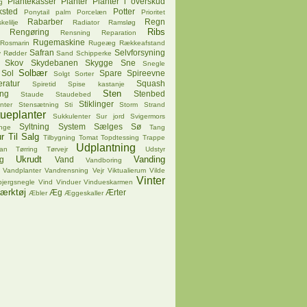
Plantekasser
Planter
Planter i overskud
g
ksted
Potter
Ponytail palm
Porcelæn
Prioritet
Rabarber
Regn
kelilje
Radiator
Ramsløg
Ribs
Rengøring
Rensning
Reparation
Rugemaskine
Rosmarin
Rugeæg
Rækkeafstand
Safran
Selvforsyning
v
Rødder
Sand
Schipperke
Skov
Skydebanen
Skygge
Sne
Snegle
Solbær
Sol
Spare
Spireevne
Solgt
Sorter
ratur
Squash
Spiretid
Spise kastanje
Sten
ing
Stenbed
Staude
Staudebed
Stiklinger
nter
Stensætning
Sti
Storm
Strand
tueplanter
Sukkulenter
Sur jord
Svigermors
Syltning
System
Sælges
Sø
nge
Tang
r
Til Salg
Tilbygning
Tomat
Topdtessing
Trappe
Udplantning
pan
Tørring
Tørvejr
Udstyr
Ukrudt
Vanding
g
Vand
Vandboring
Vandplanter
Vandrensning
Vejr
Viktualierum
Vilde
Vinter
bjergsnegle
Vind
Vinduer
Vindueskarmen
ærktøj
Æg
Ærter
Æbler
Æggeskaller