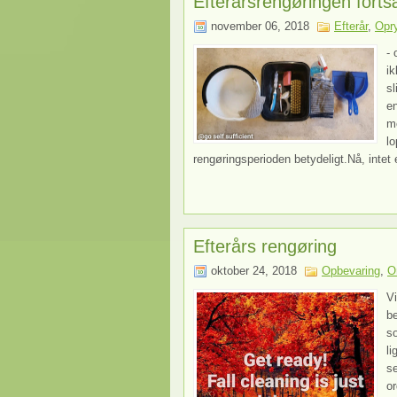
Efterårsrengøringen forts
november 06, 2018
Efterår
,
Opr
- 
ik
sl
en
me
lo
rengøringsperioden betydeligt.Nå, intet 
Efterårs rengøring
oktober 24, 2018
Opbevaring
,
O
Vi
be
s
l
se
or