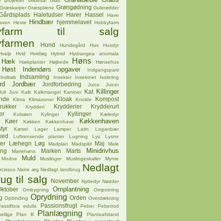
 projekter
Gildesal
Glas
Grøngødning
Græskarper
Græsplæne
Gulerødder
Gårdsplads
Haletudser
Harer
Hassel
Have
Hindbær
hjemmelavet
aven
Heste
Hobbyfarm
byfarm til salg
farmen
Hund
Hundegård
Hus
Husdyr
Hvalp
Hvid
Hvidløg
Hybrid
Hydrangea anomala
Høns
Hæk
Hækplanter
Højbede
Hønsehus
Høst
Indendørs opgaver
Indgangsparti
Indsamling
Indkøb
Insekter
Insektnet
Isolering
rd
Jordbær
Jordforbedring
Juice
Juicer
Killinger
Kat
Juli
Juni
Kalk
Kalkmangel
Kaniner
ende
Kloak
Kompost
Klima
Klimazoner
Knolde
rukker
Krydderier
Krydderurt
Krydderi
er
Kyllinger
Kulsøen
Kylinger
Kæledyr
Køkkenhaven
Køer
Køkken
Køkkenhave
tyr
Kørsel
Lager
Lamper
Latin
Loganbær
ked
Luftrensende planter
Lugning
Lys
Lysne
er
Læhegn
Løg
Maj
Madplan
Madspild
Male
Minidrivhus
ing
Marken
Marts
Mariehøns
Muld
Modne
Muslinger
Muslingeskaller
Mynte
Nedlagt
rcissus
Narre æg
Nedlagt landbrug
ug til salg
November
Nyttedyr
Nødder
Omplantning
ktober
Ombygning
Ompotning
Oprydning
g
Orden
Opbinding
Overdækning
Passionsfrugt
assiflora edulis
Peber
Peberrod
Planlægning
elilge
Plan B
Planteafstand