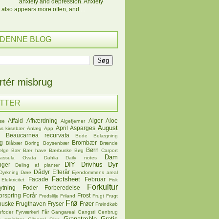
anxiety and depression. Anxiety
 also appears more often, and ...
 DENNE BLOG
tér misbrug
ETTER
Affald
Afhærdning
Alger
Aloe
se
Algefjerner
August
April
Asparges
s kirsebær
Anlæg
App
Beaucarnea recurvata
Bede
Belægning
øg
Brombær
Blåbær
Boring
Boysenbær
Brænde
Børn
ælge
Bær
Bær have
Bærbuske
Bøg
Carport
Dam
rassula Ovata
Dahlia
Daily notes
DIY
Drivhus
Dyr
nger
Deling af planter
Dådyr
Efterår
Dyrkning
Døre
Ejendommens areal
Factsheet
Facade
Februar
Elektricitet
Fisk
Forkultur
ytning
Foder
Forberedelse
orspring
Forår
Frost
Fredslilje
Friland
Frugt
Frugt
Frø
buske
Frugthaven
Fryser
Frøer
Frøindkøb
efoder
Fyrværkeri
Får
Gangareal
Gangsti
Genbrug
Granatæble
Gratis