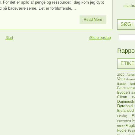
. For det er spild af penge og ressourcer.I dag kom jeg dybt
attacks
d på badeværelserne. Det er forbløffende,...
Read More
SØG I
Start
Ældre opslag
Rappor
ETIK
2020
Adres
Vera
Anana
Basisk jord
Blomsterl
Byggeri
B
Citron
C
Dammusli
Dyrehold
Elefantfod
Fl
Flerårig
F
Formering
Frugt
træer
Fugle
Fugl