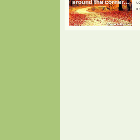
ud
in