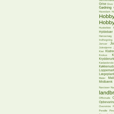
Gennemførte
Grise
Grus
Gødning
Havedam
H
Hob
Hobby
Huskeliste
Hyldebær
Hønsemøg
Indhegning
Jo
Januar
Julestjerne
Klatr
Kiwi
K
Krokus
Krydderurt
Kødædende
Køkkenuds
Loppemar
Lægeplant
Mal
Maler
Mistbænk
Narcisser
Na
landbr
O
Officinalis
Opbevarin
Overvintre
P
Persille
Pins