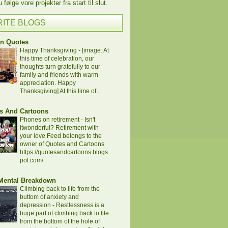
følge vore projekter fra start til slut.
RITE BLOGS
en Quotes
Happy Thanksgiving
-
[image: At
this time of celebration, our
thoughts turn gratefully to our
family and friends with warm
appreciation. Happy
Thanksgiving] At this time of...
s And Cartoons
Phones on retirement
-
Isn't
itwonderful? Retirement with
your love Feed belongs to the
owner of Quotes and Cartoons
https://quotesandcartoons.blogs
pot.com/
 Mental Breakdown
Climbing back to life from the
buttom of anxiety and
depression
-
Restlessness is a
huge part of climbing back to life
from the bottom of the hole of