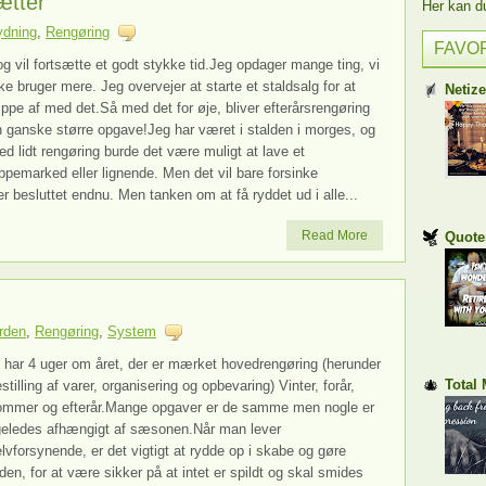
ætter
Her kan du 
ydning
,
Rengøring
FAVO
og vil fortsætte et godt stykke tid.Jeg opdager mange ting, vi
ke bruger mere. Jeg overvejer at starte et staldsalg for at
Netiz
ippe af med det.Så med det for øje, bliver efterårsrengøring
 ganske større opgave!Jeg har været i stalden i morges, og
d lidt rengøring burde det være muligt at lave et
ppemarked eller lignende. Men det vil bare forsinke
er besluttet endnu. Men tanken om at få ryddet ud i alle...
Read More
Quote
rden
,
Rengøring
,
System
 har 4 uger om året, der er mærket hovedrengøring (herunder
Total
stilling af varer, organisering og opbevaring) Vinter, forår,
ommer og efterår.Mange opgaver er de samme men nogle er
igeledes afhængigt af sæsonen.Når man lever
lvforsynende, er det vigtigt at rydde op i skabe og gøre
den, for at være sikker på at intet er spildt og skal smides