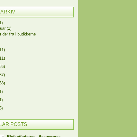
-ARKIV
1)
ruar
(1)
r der frø i butikkerne
11)
11)
36)
87)
38)
1)
1)
3)
LAR POSTS
Elefantfodstræ - Beaucarnea