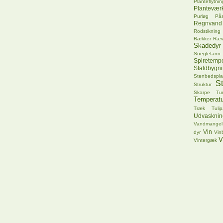
Planteflytnin
Plantevær
Purløg
Pås
Regnvand
Rodstikning
Rækker
Ræ
Skadedyr
Sneglefarm
Spiretempe
Staldbygn
Stenbedspla
S
Struktur
Skarpe Tu
Temperatu
Træk
Tuli
Udvasknin
Vandmangel
Vin
dyr
Vin
V
Vintergæk