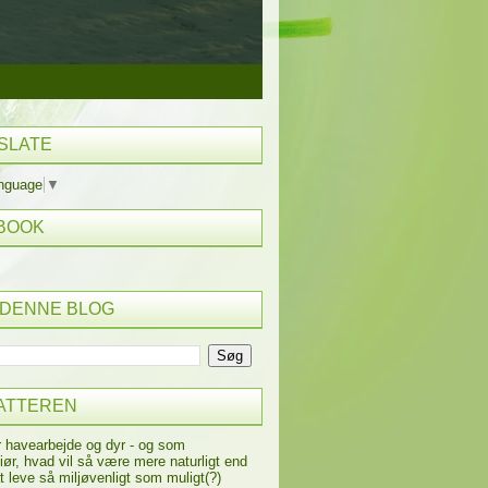
SLATE
anguage
▼
BOOK
 DENNE BLOG
ATTEREN
r havearbejde og dyr - og som
iør, hvad vil så være mere naturligt end
t leve så miljøvenligt som muligt(?)