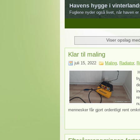
Havens hygge i vinterland
Fuglene nyder også livet, når haven er 
1
2
3
4
5
Viser opslag med
Klar til maling
juli 15, 2022
Maling
,
Radiator
,
R
Ha
fr
de
in
re
nu
mennesker får gjort ordentligt rent omkr