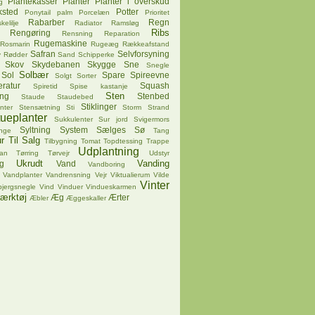
Plantekasser
Planter
Planter i overskud
g
ksted
Potter
Ponytail palm
Porcelæn
Prioritet
Rabarber
Regn
kelilje
Radiator
Ramsløg
Ribs
Rengøring
Rensning
Reparation
Rugemaskine
Rosmarin
Rugeæg
Rækkeafstand
Safran
Selvforsyning
v
Rødder
Sand
Schipperke
Skov
Skydebanen
Skygge
Sne
Snegle
Solbær
Sol
Spare
Spireevne
Solgt
Sorter
ratur
Squash
Spiretid
Spise kastanje
Sten
ing
Stenbed
Staude
Staudebed
Stiklinger
nter
Stensætning
Sti
Storm
Strand
tueplanter
Sukkulenter
Sur jord
Svigermors
Syltning
System
Sælges
Sø
nge
Tang
r
Til Salg
Tilbygning
Tomat
Topdtessing
Trappe
Udplantning
pan
Tørring
Tørvejr
Udstyr
Ukrudt
Vanding
g
Vand
Vandboring
Vandplanter
Vandrensning
Vejr
Viktualierum
Vilde
Vinter
bjergsnegle
Vind
Vinduer
Vindueskarmen
ærktøj
Æg
Ærter
Æbler
Æggeskaller