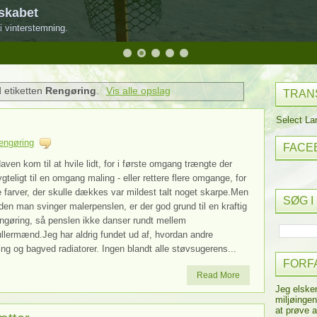
skabet
i vinterstemning.
 etiketten
Rengøring
.
Vis alle opslag
TRAN
Select L
engøring
FACE
ven kom til at hvile lidt, for i første omgang trængte der
ygteligt til en omgang maling - eller rettere flere omgange, for
 farver, der skulle dækkes var mildest talt noget skarpe.Men
SØG I
den man svinger malerpenslen, er der god grund til en kraftig
ngøring, så penslen ikke danser rundt mellem
llermænd.Jeg har aldrig fundet ud af, hvordan andre
ing og bagved radiatorer. Ingen blandt alle støvsugerens...
FORF
Read More
Jeg elske
miljøingen
at prøve a