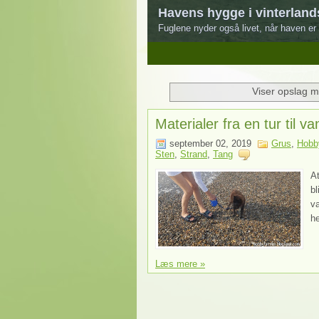
Havens hygge i vinterland
Fuglene nyder også livet, når haven er 
1
2
3
4
5
Viser opslag m
Materialer fra en tur til v
september 02, 2019
Grus
,
Hobby
Sten
,
Strand
,
Tang
At
bl
va
he
Læs mere »