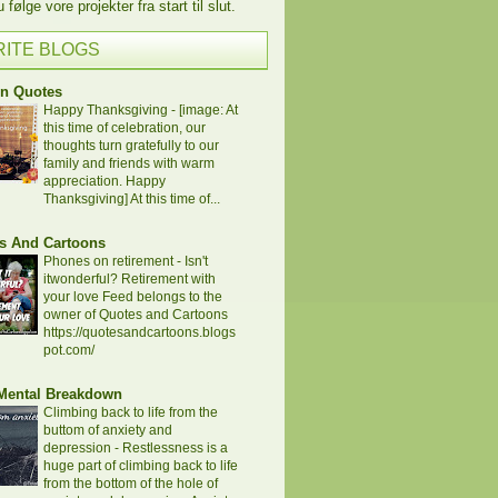
følge vore projekter fra start til slut.
RITE BLOGS
en Quotes
Happy Thanksgiving
-
[image: At
this time of celebration, our
thoughts turn gratefully to our
family and friends with warm
appreciation. Happy
Thanksgiving] At this time of...
s And Cartoons
Phones on retirement
-
Isn't
itwonderful? Retirement with
your love Feed belongs to the
owner of Quotes and Cartoons
https://quotesandcartoons.blogs
pot.com/
 Mental Breakdown
Climbing back to life from the
buttom of anxiety and
depression
-
Restlessness is a
huge part of climbing back to life
from the bottom of the hole of