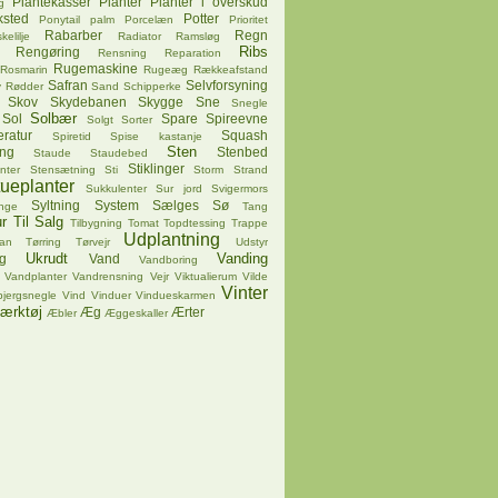
Plantekasser
Planter
Planter i overskud
g
ksted
Potter
Ponytail palm
Porcelæn
Prioritet
Rabarber
Regn
kelilje
Radiator
Ramsløg
Ribs
Rengøring
Rensning
Reparation
Rugemaskine
Rosmarin
Rugeæg
Rækkeafstand
Safran
Selvforsyning
v
Rødder
Sand
Schipperke
Skov
Skydebanen
Skygge
Sne
Snegle
Solbær
Sol
Spare
Spireevne
Solgt
Sorter
ratur
Squash
Spiretid
Spise kastanje
Sten
ing
Stenbed
Staude
Staudebed
Stiklinger
nter
Stensætning
Sti
Storm
Strand
tueplanter
Sukkulenter
Sur jord
Svigermors
Syltning
System
Sælges
Sø
nge
Tang
r
Til Salg
Tilbygning
Tomat
Topdtessing
Trappe
Udplantning
pan
Tørring
Tørvejr
Udstyr
Ukrudt
Vanding
g
Vand
Vandboring
Vandplanter
Vandrensning
Vejr
Viktualierum
Vilde
Vinter
bjergsnegle
Vind
Vinduer
Vindueskarmen
ærktøj
Æg
Ærter
Æbler
Æggeskaller