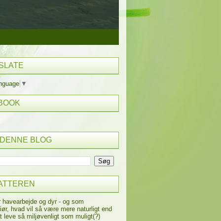
SLATE
anguage
▼
BOOK
 DENNE BLOG
ATTEREN
r havearbejde og dyr - og som
iør, hvad vil så være mere naturligt end
t leve så miljøvenligt som muligt(?)