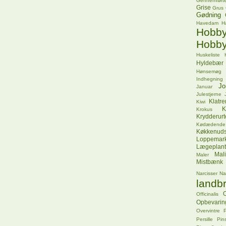
Gennemførte
Grise
Grus
Gødning
Havedam
H
Hob
Hobby
Huskeliste
Hyldebær
Hønsemøg
Indhegning
Jo
Januar
Julestjerne
Klatr
Kiwi
K
Krokus
Krydderurt
Kødædende
Køkkenuds
Loppemar
Lægeplant
Mal
Maler
Mistbænk
Narcisser
Na
landbr
O
Officinalis
Opbevarin
Overvintre
P
Persille
Pins