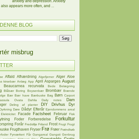
anxiety and depression. Anxiety
 also appears more often, and ...
 DENNE BLOG
tér misbrug
ETTER
Affald
Afhærdning
Alger
Aloe
se
Algefjerner
August
April
Asparges
s kirsebær
Anlæg
App
Beaucarnea recurvata
Bede
Belægning
øg
Brombær
Blåbær
Boring
Boysenbær
Brænde
Børn
ælge
Bær
Bær have
Bærbuske
Bøg
Carport
Dam
rassula Ovata
Dahlia
Daily notes
DIY
Drivhus
Dyr
nger
Deling af planter
Dådyr
Efterår
Dyrkning
Døre
Ejendommens areal
Factsheet
Facade
Februar
Elektricitet
Fisk
Forkultur
ytning
Foder
Forberedelse
orspring
Forår
Frost
Fredslilje
Friland
Frugt
Frugt
Frø
buske
Frugthaven
Fryser
Frøer
Frøindkøb
efoder
Fyrværkeri
Får
Gangareal
Gangsti
Genbrug
Granatæble
Gratis