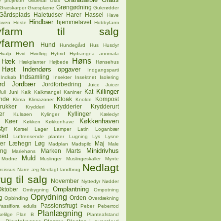
 projekter
Gildesal
Glas
Grøngødning
Græskarper
Græsplæne
Gulerødder
Gårdsplads
Haletudser
Harer
Hassel
Have
Hindbær
hjemmelavet
aven
Heste
Hobbyfarm
byfarm til salg
farmen
Hund
Hundegård
Hus
Husdyr
Hvalp
Hvid
Hvidløg
Hybrid
Hydrangea anomala
Høns
Hæk
Hækplanter
Højbede
Hønsehus
Høst
Indendørs opgaver
Indgangsparti
Indsamling
Indkøb
Insekter
Insektnet
Isolering
rd
Jordbær
Jordforbedring
Juice
Juicer
Killinger
Kat
Juli
Juni
Kalk
Kalkmangel
Kaniner
ende
Kloak
Kompost
Klima
Klimazoner
Knolde
rukker
Krydderier
Krydderurt
Krydderi
er
Kyllinger
Kulsøen
Kylinger
Kæledyr
Køkkenhaven
Køer
Køkken
Køkkenhave
tyr
Kørsel
Lager
Lamper
Latin
Loganbær
ked
Luftrensende planter
Lugning
Lys
Lysne
er
Læhegn
Løg
Maj
Madplan
Madspild
Male
Minidrivhus
ing
Marken
Marts
Mariehøns
Muld
Modne
Muslinger
Muslingeskaller
Mynte
Nedlagt
rcissus
Narre æg
Nedlagt landbrug
ug til salg
November
Nyttedyr
Nødder
Omplantning
ktober
Ombygning
Ompotning
Oprydning
g
Orden
Opbinding
Overdækning
Passionsfrugt
assiflora edulis
Peber
Peberrod
Planlægning
elilge
Plan B
Planteafstand