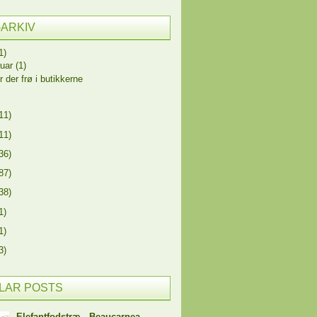
-ARKIV
1)
ruar
(1)
r der frø i butikkerne
11)
11)
36)
87)
38)
1)
1)
3)
LAR POSTS
Elefantfodstræ - Beaucarnea