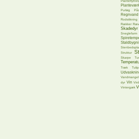
Planteflytnin
Plantevær
Purløg
Pås
Regnvand
Rodstikning
Rækker
Ræ
Skadedyr
Sneglefarm
Spiretempe
Staldbygn
Stenbedspla
S
Struktur
Skarpe Tu
Temperatu
Træk
Tuli
Udvasknin
Vandmangel
Vin
dyr
Vin
V
Vintergæk