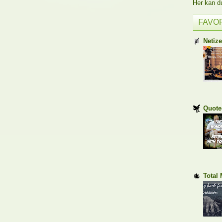
Her kan du 
FAVO
Netiz
Quote
Total