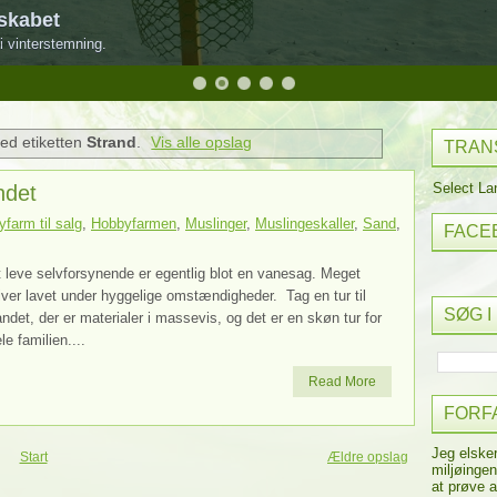
skabet
i vinterstemning.
ed etiketten
Strand
.
Vis alle opslag
TRAN
Select L
andet
farm til salg
,
Hobbyfarmen
,
Muslinger
,
Muslingeskaller
,
Sand
,
FACE
 leve selvforsynende er egentlig blot en vanesag. Meget
iver lavet under hyggelige omstændigheder. Tag en tur til
SØG I
ndet, der er materialer i massevis, og det er en skøn tur for
le familien....
Read More
FORF
Jeg elske
Start
Ældre opslag
miljøingen
at prøve a