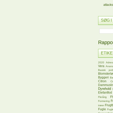
attacks
SØG I
Rappor
ETIK
2020
Adres
Vera
Anana
Basisk jord
Blomsterl
Byggeri
B
Citron
C
Dammusli
Dyrehold
Elefantfod
Fl
Flerårig
F
Formering
Frugt
træer
Fugle
Fugl