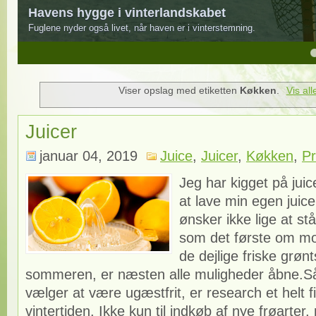
Havens hygge i vinterlandskabet
Fuglene nyder også livet, når haven er i vinterstemning.
4
5
Viser opslag med etiketten
Køkken
.
Vis al
Juicer
januar 04, 2019
Juice
,
Juicer
,
Køkken
,
Pr
Jeg har kigget på juice
at lave min egen juic
ønsker ikke lige at st
som det første om m
de dejlige friske grøn
sommeren, er næsten alle muligheder åbne.Så 
vælger at være ugæstfrit, er research et helt fi
vintertiden. Ikke kun til indkøb af nye frøarter