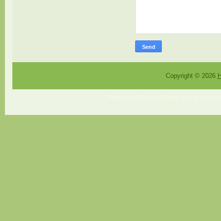
Copyright ©
2026
H
Design by
FThemes
| Blogger Theme by
Lasan