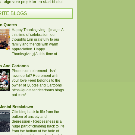
følge vore projekter fra start til slut.
RITE BLOGS
en Quotes
Happy Thanksgiving
-
[image: At
this time of celebration, our
thoughts turn gratefully to our
family and friends with warm
appreciation. Happy
Thanksgiving] At this time of...
s And Cartoons
Phones on retirement
-
Isn't
itwonderful? Retirement with
your love Feed belongs to the
owner of Quotes and Cartoons
https://quotesandcartoons.blogs
pot.com/
 Mental Breakdown
Climbing back to life from the
buttom of anxiety and
depression
-
Restlessness is a
huge part of climbing back to life
from the bottom of the hole of