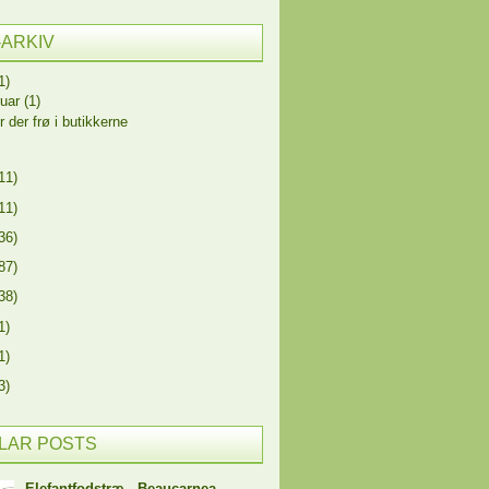
-ARKIV
1)
ruar
(1)
r der frø i butikkerne
11)
11)
36)
87)
38)
1)
1)
3)
LAR POSTS
Elefantfodstræ - Beaucarnea