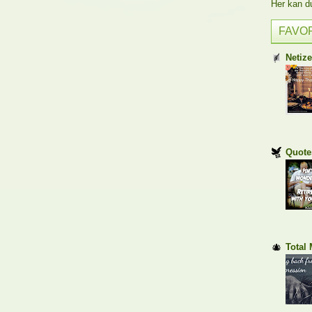
Her kan du 
FAVO
Netiz
Quote
Total