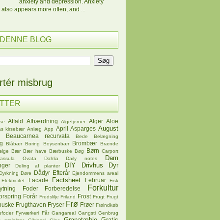
anxiety and depression. Anxiety
 also appears more often, and ...
 DENNE BLOG
tér misbrug
ETTER
Affald
Afhærdning
Alger
Aloe
se
Algefjerner
August
April
Asparges
s kirsebær
Anlæg
App
Beaucarnea recurvata
Bede
Belægning
øg
Brombær
Blåbær
Boring
Boysenbær
Brænde
Børn
ælge
Bær
Bær have
Bærbuske
Bøg
Carport
Dam
rassula Ovata
Dahlia
Daily notes
DIY
Drivhus
Dyr
nger
Deling af planter
Dådyr
Efterår
Dyrkning
Døre
Ejendommens areal
Factsheet
Facade
Februar
Elektricitet
Fisk
Forkultur
ytning
Foder
Forberedelse
orspring
Forår
Frost
Fredslilje
Friland
Frugt
Frugt
Frø
buske
Frugthaven
Fryser
Frøer
Frøindkøb
efoder
Fyrværkeri
Får
Gangareal
Gangsti
Genbrug
Granatæble
Gratis