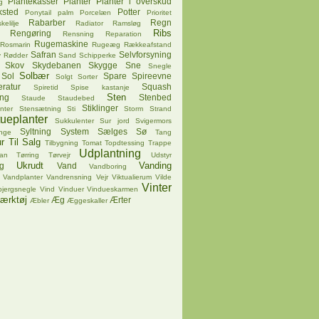
Plantekasser
Planter
Planter i overskud
g
ksted
Potter
Ponytail palm
Porcelæn
Prioritet
Rabarber
Regn
kelilje
Radiator
Ramsløg
Ribs
Rengøring
Rensning
Reparation
Rugemaskine
Rosmarin
Rugeæg
Rækkeafstand
Safran
Selvforsyning
v
Rødder
Sand
Schipperke
Skov
Skydebanen
Skygge
Sne
Snegle
Solbær
Sol
Spare
Spireevne
Solgt
Sorter
ratur
Squash
Spiretid
Spise kastanje
Sten
ing
Stenbed
Staude
Staudebed
Stiklinger
nter
Stensætning
Sti
Storm
Strand
tueplanter
Sukkulenter
Sur jord
Svigermors
Syltning
System
Sælges
Sø
nge
Tang
r
Til Salg
Tilbygning
Tomat
Topdtessing
Trappe
Udplantning
pan
Tørring
Tørvejr
Udstyr
Ukrudt
Vanding
g
Vand
Vandboring
Vandplanter
Vandrensning
Vejr
Viktualierum
Vilde
Vinter
bjergsnegle
Vind
Vinduer
Vindueskarmen
ærktøj
Æg
Ærter
Æbler
Æggeskaller