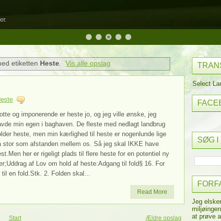
er.
med etiketten
Heste
.
Vis alle opslag
TRAN
Select L
este
FACE
otte og imponerende er heste jo, og jeg ville ønske, jeg
avde min egen i baghaven. De fleste med nedlagt landbrug
lder heste, men min kærlighed til heste er nogenlunde lige
SØG I
å stor som afstanden mellem os. Så jeg skal IKKE have
st.Men her er rigeligt plads til flere heste for en potentiel ny
er;Uddrag af Lov om hold af heste:Adgang til fold§ 16. For
il en fold.Stk. 2. Folden skal...
FORF
Read More
Jeg elske
miljøingen
at prøve a
Start
Ældre opslag