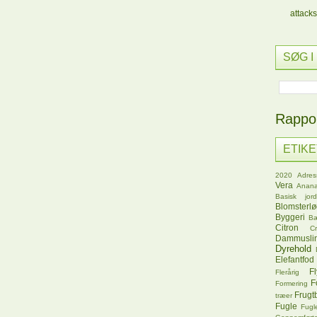
attacks
SØG I
Rappor
ETIK
2020
Adres
Vera
Anana
Basisk jord
Blomsterl
Byggeri
B
Citron
C
Dammusli
Dyrehold
Elefantfod
Fl
Flerårig
F
Formering
Frugt
træer
Fugle
Fugl