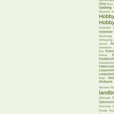
Gennemførte
Grise
Grus
Gødning
Havedam
H
Hob
Hobby
Huskeliste
Hyldebær
Hønsemøg
Indhegning
Jo
Januar
Julestjerne
Klatr
Kiwi
K
Krokus
Krydderurt
Kødædende
Køkkenuds
Loppemar
Lægeplant
Mal
Maler
Mistbænk
Narcisser
Na
landbr
O
Officinalis
Opbevarin
Overvintre
P
Persille
Pins