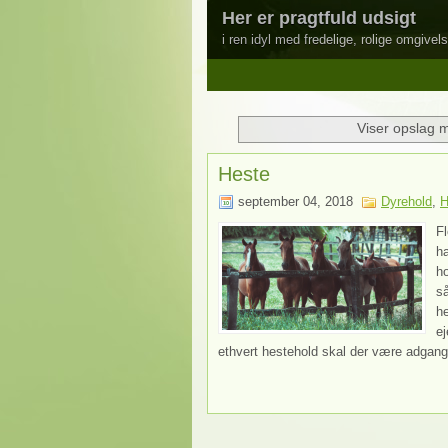
Her er pragtfuld udsigt
i ren idyl med fredelige, rolige omgivels
1
2
3
4
5
Viser opslag 
Heste
september 04, 2018
Dyrehold
,
H
Fl
h
ho
s
he
ej
ethvert hestehold skal der være adgang t