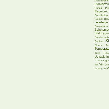
Planteflytnin
Plantevær
Purløg
Pås
Regnvand
Rodstikning
Rækker
Ræ
Skadedyr
Sneglefarm
Spiretempe
Staldbygn
Stenbedspla
S
Struktur
Skarpe Tu
Temperatu
Træk
Tuli
Udvasknin
Vandmangel
Vin
dyr
Vin
V
Vintergæk