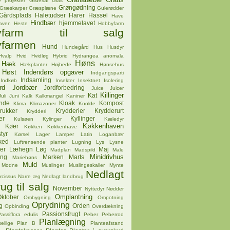
 projekter
Gildesal
Glas
Grøngødning
Græskarper
Græsplæne
Gulerødder
Gårdsplads
Haletudser
Harer
Hassel
Have
Hindbær
hjemmelavet
aven
Heste
Hobbyfarm
byfarm til salg
farmen
Hund
Hundegård
Hus
Husdyr
Hvalp
Hvid
Hvidløg
Hybrid
Hydrangea anomala
Høns
Hæk
Hækplanter
Højbede
Hønsehus
Høst
Indendørs opgaver
Indgangsparti
Indsamling
Indkøb
Insekter
Insektnet
Isolering
rd
Jordbær
Jordforbedring
Juice
Juicer
Killinger
Kat
Juli
Juni
Kalk
Kalkmangel
Kaniner
ende
Kloak
Kompost
Klima
Klimazoner
Knolde
rukker
Krydderier
Krydderurt
Krydderi
er
Kyllinger
Kulsøen
Kylinger
Kæledyr
Køkkenhaven
Køer
Køkken
Køkkenhave
tyr
Kørsel
Lager
Lamper
Latin
Loganbær
ked
Luftrensende planter
Lugning
Lys
Lysne
er
Læhegn
Løg
Maj
Madplan
Madspild
Male
Minidrivhus
ing
Marken
Marts
Mariehøns
Muld
Modne
Muslinger
Muslingeskaller
Mynte
Nedlagt
rcissus
Narre æg
Nedlagt landbrug
ug til salg
November
Nyttedyr
Nødder
Omplantning
ktober
Ombygning
Ompotning
Oprydning
g
Orden
Opbinding
Overdækning
Passionsfrugt
assiflora edulis
Peber
Peberrod
Planlægning
elilge
Plan B
Planteafstand