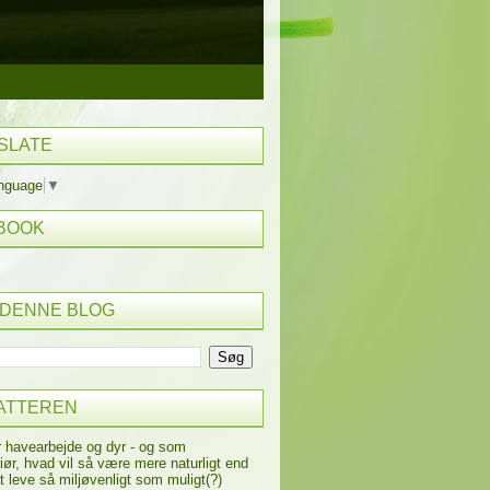
SLATE
anguage
▼
BOOK
 DENNE BLOG
ATTEREN
r havearbejde og dyr - og som
iør, hvad vil så være mere naturligt end
t leve så miljøvenligt som muligt(?)