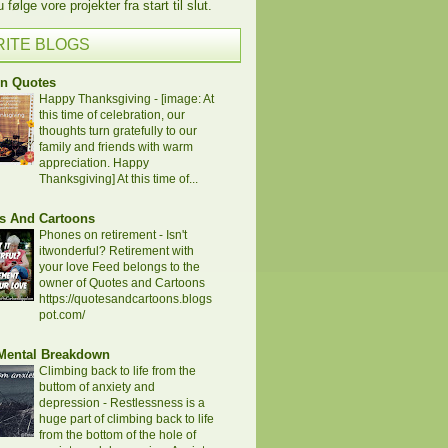
følge vore projekter fra start til slut.
RITE BLOGS
en Quotes
Happy Thanksgiving
-
[image: At
this time of celebration, our
thoughts turn gratefully to our
family and friends with warm
appreciation. Happy
Thanksgiving] At this time of...
s And Cartoons
Phones on retirement
-
Isn't
itwonderful? Retirement with
your love Feed belongs to the
owner of Quotes and Cartoons
https://quotesandcartoons.blogs
pot.com/
 Mental Breakdown
Climbing back to life from the
buttom of anxiety and
depression
-
Restlessness is a
huge part of climbing back to life
from the bottom of the hole of