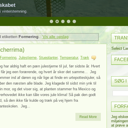
skabet
i vinterstemning.
 etiketten
Formering
.
Vis alle opslag
TRAN
Select L
lcherrima)
Formering
,
Julestjerne
,
Stueplanter
,
Temperatur
,
Træk
FACE
g har aldrig haft en pæn julestjerne til jul, før sidste år. Hvert
 får jeg een forærende, og hvert år sker det samme... Jeg
mmer ind af døren og når lige at finde en urtepotteskjuler, så
SØG I
ber den næsten alle blade. Jeg klagede til sidst min ynk til
n mor, og det viser sig, at planten stammer fra Mexico og
erhovedet ikke kan tåle vores jule klima! Så pak den godt
d, så den ikke får kulde og træk på vej hjem fra
anteskolen. Jeg...
FORF
Jeg elske
Read More
miljøingen
at prøve a