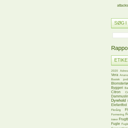
attacks
SØG I
Rappor
ETIK
2020
Adres
Vera
Anana
Basisk jord
Blomsterl
Byggeri
B
Citron
C
Dammusli
Dyrehold
Elefantfod
Fl
Flerårig
F
Formering
Frugt
træer
Fugle
Fugl