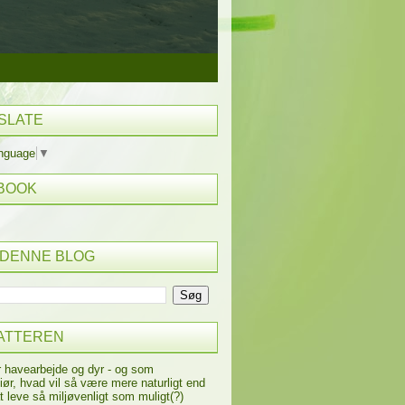
SLATE
anguage
▼
BOOK
 DENNE BLOG
ATTEREN
r havearbejde og dyr - og som
iør, hvad vil så være mere naturligt end
t leve så miljøvenligt som muligt(?)