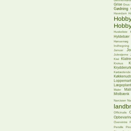
Gennemførte
Grise
Grus
Gødning
Havedam
H
Hob
Hobby
Huskeliste
Hyldebær
Hønsemøg
Indhegning
Jo
Januar
Julestjerne
Klatr
Kiwi
K
Krokus
Krydderurt
Kødædende
Køkkenuds
Loppemar
Lægeplant
Mal
Maler
Mistbænk
Narcisser
Na
landbr
O
Officinalis
Opbevarin
Overvintre
P
Persille
Pins