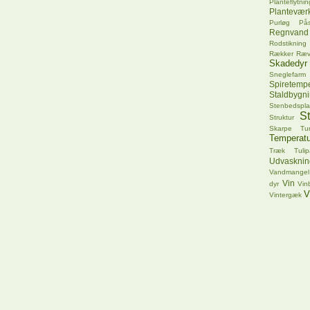
Planteflytnin
Plantevær
Purløg
Pås
Regnvand
Rodstikning
Rækker
Ræ
Skadedyr
Sneglefarm
Spiretempe
Staldbygn
Stenbedspla
S
Struktur
Skarpe Tu
Temperatu
Træk
Tuli
Udvasknin
Vandmangel
Vin
dyr
Vin
V
Vintergæk