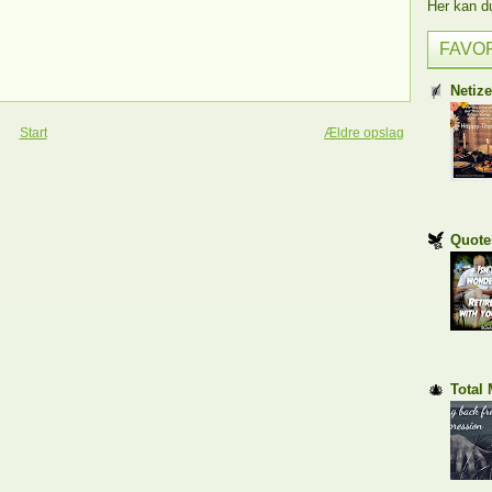
Her kan du 
FAVO
Netiz
Start
Ældre opslag
Quote
Total