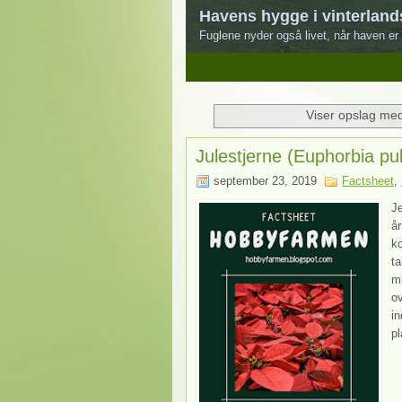
Havens hygge i vinterland
Fuglene nyder også livet, når haven er 
1
2
3
4
5
Viser opslag med
Julestjerne (Euphorbia pu
september 23, 2019
Factsheet
,
Je
år
ko
ta
mi
ov
in
pl