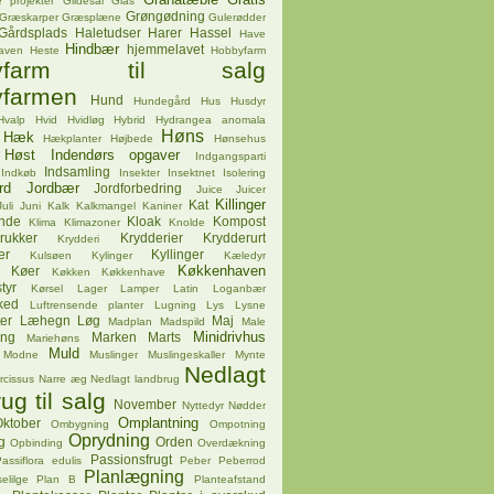
 projekter
Gildesal
Glas
Grøngødning
Græskarper
Græsplæne
Gulerødder
Gårdsplads
Haletudser
Harer
Hassel
Have
Hindbær
hjemmelavet
aven
Heste
Hobbyfarm
byfarm til salg
farmen
Hund
Hundegård
Hus
Husdyr
Hvalp
Hvid
Hvidløg
Hybrid
Hydrangea anomala
Høns
Hæk
Hækplanter
Højbede
Hønsehus
Høst
Indendørs opgaver
Indgangsparti
Indsamling
Indkøb
Insekter
Insektnet
Isolering
rd
Jordbær
Jordforbedring
Juice
Juicer
Killinger
Kat
Juli
Juni
Kalk
Kalkmangel
Kaniner
ende
Kloak
Kompost
Klima
Klimazoner
Knolde
rukker
Krydderier
Krydderurt
Krydderi
er
Kyllinger
Kulsøen
Kylinger
Kæledyr
Køkkenhaven
Køer
Køkken
Køkkenhave
tyr
Kørsel
Lager
Lamper
Latin
Loganbær
ked
Luftrensende planter
Lugning
Lys
Lysne
er
Læhegn
Løg
Maj
Madplan
Madspild
Male
Minidrivhus
ing
Marken
Marts
Mariehøns
Muld
Modne
Muslinger
Muslingeskaller
Mynte
Nedlagt
rcissus
Narre æg
Nedlagt landbrug
ug til salg
November
Nyttedyr
Nødder
Omplantning
ktober
Ombygning
Ompotning
Oprydning
g
Orden
Opbinding
Overdækning
Passionsfrugt
assiflora edulis
Peber
Peberrod
Planlægning
elilge
Plan B
Planteafstand