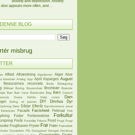
anxiety and depression. Anxiety
 also appears more often, and ...
 DENNE BLOG
tér misbrug
ETTER
Affald
Afhærdning
Alger
Aloe
se
Algefjerner
August
April
Asparges
s kirsebær
Anlæg
App
Beaucarnea recurvata
Bede
Belægning
øg
Brombær
Blåbær
Boring
Boysenbær
Brænde
Børn
ælge
Bær
Bær have
Bærbuske
Bøg
Carport
Dam
rassula Ovata
Dahlia
Daily notes
DIY
Drivhus
Dyr
nger
Deling af planter
Dådyr
Efterår
Dyrkning
Døre
Ejendommens areal
Factsheet
Facade
Februar
Elektricitet
Fisk
Forkultur
ytning
Foder
Forberedelse
orspring
Forår
Frost
Fredslilje
Friland
Frugt
Frugt
Frø
buske
Frugthaven
Fryser
Frøer
Frøindkøb
efoder
Fyrværkeri
Får
Gangareal
Gangsti
Genbrug
Granatæble
Gratis