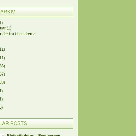
-ARKIV
1)
ruar
(1)
r der frø i butikkerne
11)
11)
36)
87)
38)
1)
1)
3)
LAR POSTS
Elefantfodstræ - Beaucarnea