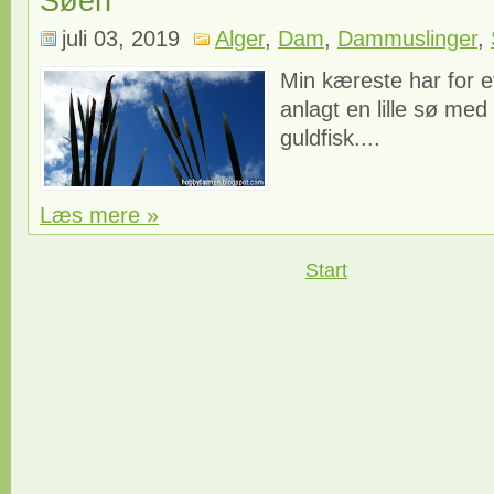
Søen
juli 03, 2019
Alger
,
Dam
,
Dammuslinger
,
Min kæreste har for e
anlagt en lille sø med
guldfisk....
Læs mere »
Start