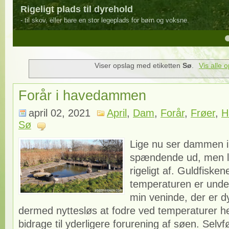
Rigeligt plads til dyrehold
- til skov, eller bare en stor legeplads for børn og voksne.
4
5
Viser opslag med etiketten
Sø
.
Vis alle 
Forår i havedammen
april 02, 2021
April
,
Dam
,
Forår
,
Frøer
,
H
Sø
Lige nu ser dammen i
spændende ud, men l
rigeligt af. Guldfisken
temperaturen er under
min veninde, der er d
dermed nyttesløs at fodre ved temperaturer he
bidrage til yderligere forurening af søen. Selvfø