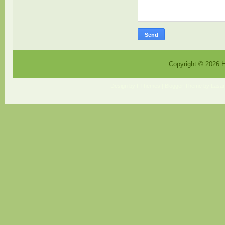
Copyright ©
2026
H
Design by
FThemes
| Blogger Theme by
Lasan