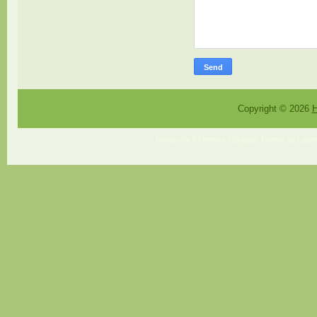
Copyright ©
2026
H
Design by
FThemes
| Blogger Theme by
Lasan