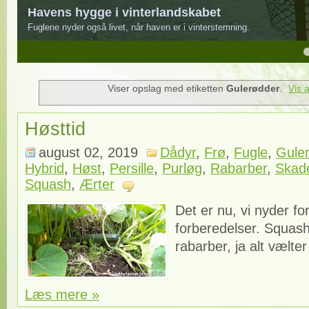
Havens hygge i vinterlandskabet
Fuglene nyder også livet, når haven er i vinterstemning.
4
5
Viser opslag med etiketten
Gulerødder
.
Vis 
Høsttid
august 02, 2019
Dådyr
,
Frø
,
Fugle
,
Gule
Hybrid
,
Høst
,
Persille
,
Purløg
,
Rabarber
,
Skad
Squash
,
Ærter
Det er nu, vi nyder fo
forberedelser. Squash
rabarber, ja alt vælter
Læs mere »