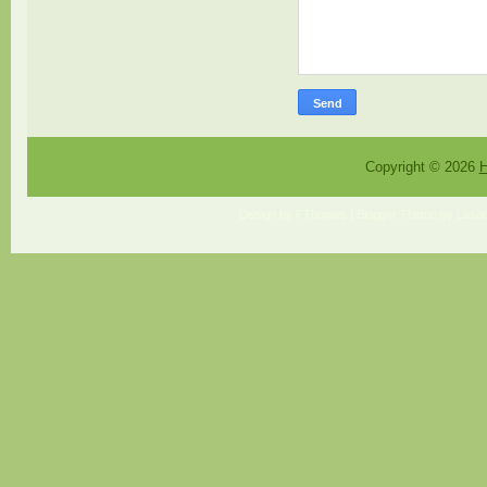
Copyright ©
2026
H
Design by
FThemes
| Blogger Theme by
Lasan