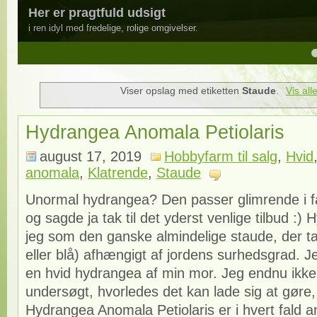
Her er pragtfuld udsigt
i ren idyl med fredelige, rolige omgivelser.
4
5
Viser opslag med etiketten
Staude
.
Vis all
Hydrangea Anomala Petiolaris
august 17, 2019
Hobbyfarm til salg
,
Hvid
anomala
,
Klatrende
,
Staude
Unormal hydrangea? Den passer glimrende i fa
og sagde ja tak til det yderst venlige tilbud :
jeg som den ganske almindelige staude, der ta
eller blå) afhængigt af jordens surhedsgrad. J
en hvid hydrangea af min mor. Jeg endnu ikke
undersøgt, hvorledes det kan lade sig at gøre
Hydrangea Anomala Petiolaris er i hvert fald a