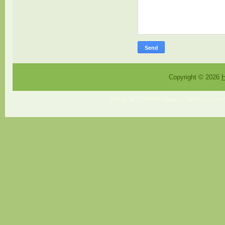
Copyright ©
2026
H
Design by
FThemes
| Blogger Theme by
Lasan