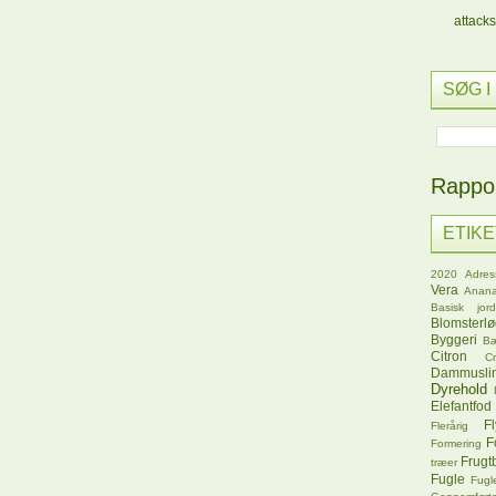
attacks
SØG I
Rappor
ETIK
2020
Adres
Vera
Anana
Basisk jord
Blomsterl
Byggeri
B
Citron
C
Dammusli
Dyrehold
Elefantfod
Fl
Flerårig
F
Formering
Frugt
træer
Fugle
Fugl