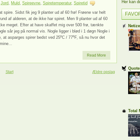
Her kan du 
,
Jord
,
Muld
,
Spireevne
,
Spiretemperatur
,
Spiretid
t spire. Sidst fik jeg 9 planter ud af 60 frø! Frøene var helt
FAVO
und af alderen, at de ikke har spiret. Men 9 planter ud af 60
ikke meget. Efter at have skaffet mig over 500 frø, tænkte
Netiz
gle sår jeg på normal vis. Nogle ligger i blød i 1 døgn Nogle i
e, at asparges spirer bedst ved 25⁰C / 77⁰F, så nu hvor det
mine...
Read More
Quote
Start
Ældre opslag
Total