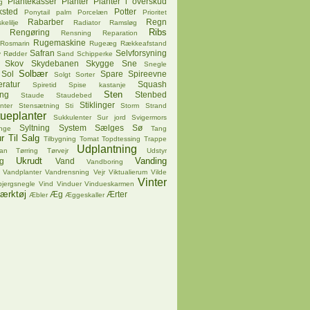
Plantekasser
Planter
Planter i overskud
g
ksted
Potter
Ponytail palm
Porcelæn
Prioritet
Rabarber
Regn
kelilje
Radiator
Ramsløg
Ribs
Rengøring
Rensning
Reparation
Rugemaskine
Rosmarin
Rugeæg
Rækkeafstand
Safran
Selvforsyning
v
Rødder
Sand
Schipperke
Skov
Skydebanen
Skygge
Sne
Snegle
Solbær
Sol
Spare
Spireevne
Solgt
Sorter
ratur
Squash
Spiretid
Spise kastanje
Sten
ing
Stenbed
Staude
Staudebed
Stiklinger
nter
Stensætning
Sti
Storm
Strand
tueplanter
Sukkulenter
Sur jord
Svigermors
Syltning
System
Sælges
Sø
nge
Tang
r
Til Salg
Tilbygning
Tomat
Topdtessing
Trappe
Udplantning
pan
Tørring
Tørvejr
Udstyr
Ukrudt
Vanding
g
Vand
Vandboring
Vandplanter
Vandrensning
Vejr
Viktualierum
Vilde
Vinter
bjergsnegle
Vind
Vinduer
Vindueskarmen
ærktøj
Æg
Ærter
Æbler
Æggeskaller