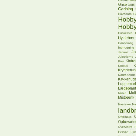
Gennemførte
Grise
Grus
Gødning
Havedam
H
Hob
Hobby
Huskeliste
Hyldebær
Hønsemøg
Indhegning
Jo
Januar
Julestjerne
Klatr
Kiwi
K
Krokus
Krydderurt
Kødædende
Køkkenuds
Loppemar
Lægeplant
Mal
Maler
Mistbænk
Narcisser
Na
landbr
O
Officinalis
Opbevarin
Overvintre
P
Persille
Pins