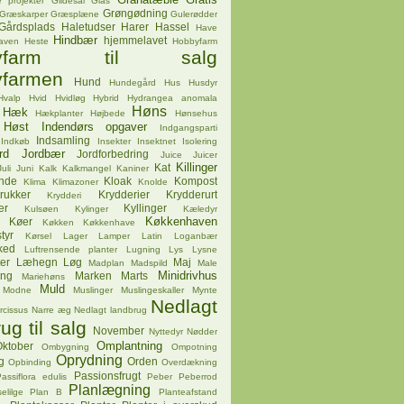
 projekter
Gildesal
Glas
Grøngødning
Græskarper
Græsplæne
Gulerødder
Gårdsplads
Haletudser
Harer
Hassel
Have
Hindbær
hjemmelavet
aven
Heste
Hobbyfarm
byfarm til salg
farmen
Hund
Hundegård
Hus
Husdyr
Hvalp
Hvid
Hvidløg
Hybrid
Hydrangea anomala
Høns
Hæk
Hækplanter
Højbede
Hønsehus
Høst
Indendørs opgaver
Indgangsparti
Indsamling
Indkøb
Insekter
Insektnet
Isolering
rd
Jordbær
Jordforbedring
Juice
Juicer
Killinger
Kat
Juli
Juni
Kalk
Kalkmangel
Kaniner
ende
Kloak
Kompost
Klima
Klimazoner
Knolde
rukker
Krydderier
Krydderurt
Krydderi
er
Kyllinger
Kulsøen
Kylinger
Kæledyr
Køkkenhaven
Køer
Køkken
Køkkenhave
tyr
Kørsel
Lager
Lamper
Latin
Loganbær
ked
Luftrensende planter
Lugning
Lys
Lysne
er
Læhegn
Løg
Maj
Madplan
Madspild
Male
Minidrivhus
ing
Marken
Marts
Mariehøns
Muld
Modne
Muslinger
Muslingeskaller
Mynte
Nedlagt
rcissus
Narre æg
Nedlagt landbrug
ug til salg
November
Nyttedyr
Nødder
Omplantning
ktober
Ombygning
Ompotning
Oprydning
g
Orden
Opbinding
Overdækning
Passionsfrugt
assiflora edulis
Peber
Peberrod
Planlægning
elilge
Plan B
Planteafstand