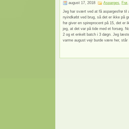
august 17, 2018
Asparges
,
Frø
Jeg har svært ved at få aspargesfrø til a
nyindkøbt ved brug, så det er ikke på gr
frø giver en spireprocent på 15, det er 
jeg, at det var på tide med et forsøg. No
2 og et enkelt batch i 3 døgn. Jeg læst
varme august vejr burde være her, står 