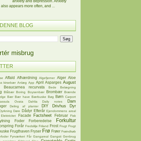
anxiety and depression. Anxiety
 also appears more often, and ...
 DENNE BLOG
tér misbrug
ETTER
Affald
Afhærdning
Alger
Aloe
se
Algefjerner
August
April
Asparges
s kirsebær
Anlæg
App
Beaucarnea recurvata
Bede
Belægning
øg
Brombær
Blåbær
Boring
Boysenbær
Brænde
Børn
ælge
Bær
Bær have
Bærbuske
Bøg
Carport
Dam
rassula Ovata
Dahlia
Daily notes
DIY
Drivhus
Dyr
nger
Deling af planter
Dådyr
Efterår
Dyrkning
Døre
Ejendommens areal
Factsheet
Facade
Februar
Elektricitet
Fisk
Forkultur
ytning
Foder
Forberedelse
orspring
Forår
Frost
Fredslilje
Friland
Frugt
Frugt
Frø
buske
Frugthaven
Fryser
Frøer
Frøindkøb
efoder
Fyrværkeri
Får
Gangareal
Gangsti
Genbrug
Granatæble
Gratis