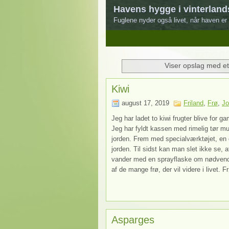
Havens hygge i vinterland
Fuglene nyder også livet, når haven er 
1
2
3
4
5
Viser opslag med et
Kiwi
august 17, 2019
Friland
,
Frø
,
Jo
Jeg har ladet to kiwi frugter blive for 
Jeg har fyldt kassen med rimelig tør mul
jorden. Frem med specialværktøjet, en o
jorden. Til sidst kan man slet ikke se, 
vander med en sprayflaske om nødvendigt
af de mange frø, der vil videre i livet. F
Asparges