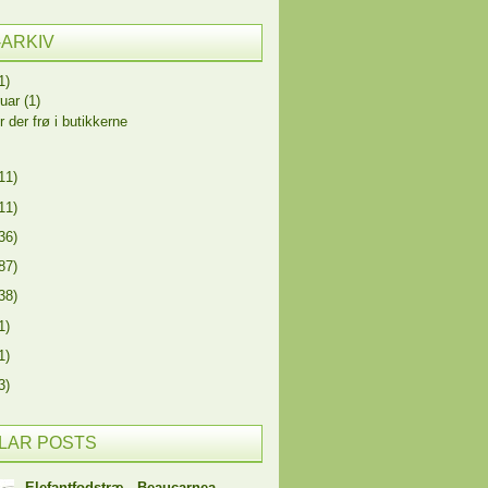
-ARKIV
1)
ruar
(1)
r der frø i butikkerne
11)
11)
36)
87)
38)
1)
1)
3)
LAR POSTS
Elefantfodstræ - Beaucarnea