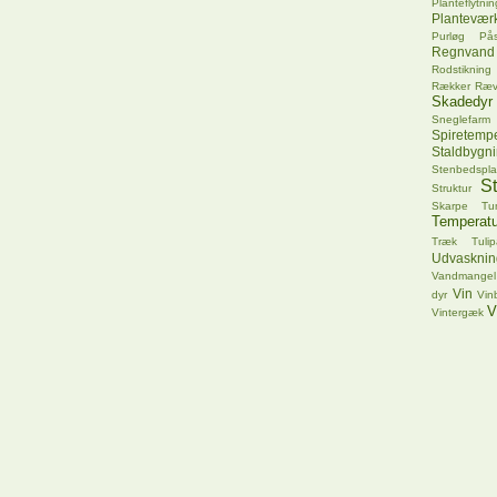
Planteflytnin
Plantevær
Purløg
Pås
Regnvand
Rodstikning
Rækker
Ræ
Skadedyr
Sneglefarm
Spiretempe
Staldbygn
Stenbedspla
S
Struktur
Skarpe Tu
Temperatu
Træk
Tuli
Udvasknin
Vandmangel
Vin
dyr
Vin
V
Vintergæk