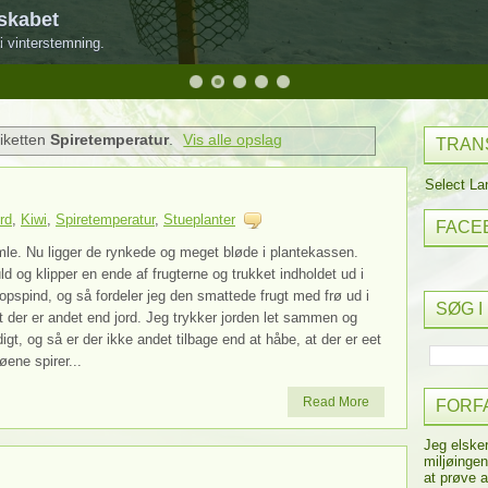
skabet
i vinterstemning.
iketten
Spiretemperatur
.
Vis alle opslag
TRAN
Select L
rd
,
Kiwi
,
Spiretemperatur
,
Stueplanter
FACE
gamle. Nu ligger de rynkede og meget bløde i plantekassen.
d og klipper en ende af frugterne og trukket indholdet ud i
pspind, og så fordeler jeg den smattede frugt med frø ud i
SØG I
at der er andet end jord. Jeg trykker jorden let sammen og
, og så er der ikke andet tilbage end at håbe, at der er eet
røene spirer...
Read More
FORF
Jeg elske
miljøingen
at prøve a