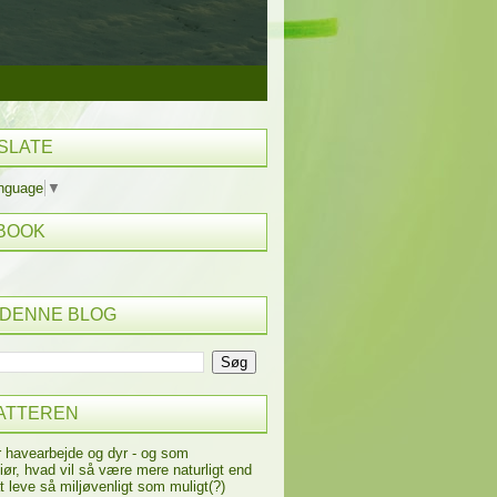
SLATE
anguage
▼
BOOK
 DENNE BLOG
ATTEREN
r havearbejde og dyr - og som
iør, hvad vil så være mere naturligt end
t leve så miljøvenligt som muligt(?)