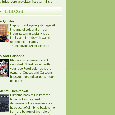
følge vore projekter fra start til slut.
RITE BLOGS
en Quotes
Happy Thanksgiving
-
[image: At
this time of celebration, our
thoughts turn gratefully to our
family and friends with warm
appreciation. Happy
Thanksgiving] At this time of...
s And Cartoons
Phones on retirement
-
Isn't
itwonderful? Retirement with
your love Feed belongs to the
owner of Quotes and Cartoons
https://quotesandcartoons.blogs
pot.com/
 Mental Breakdown
Climbing back to life from the
buttom of anxiety and
depression
-
Restlessness is a
huge part of climbing back to life
from the bottom of the hole of