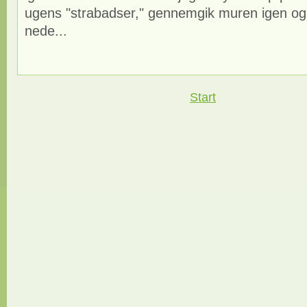
ugens "strabadser," gennemgik muren igen og f
nede...
Start