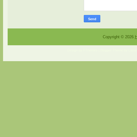
Copyright ©
2026
H
Design by
FThemes
| Blogger Theme by
Lasan