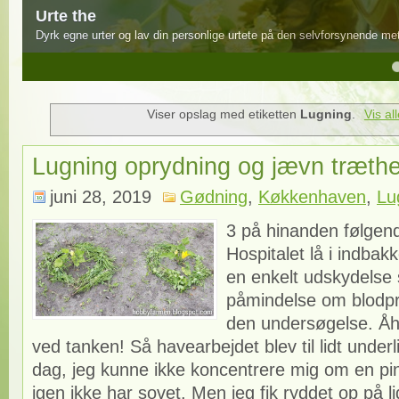
Urte the
Dyrk egne urter og lav din personlige urtete på den selvforsynende me
4
5
Viser opslag med etiketten
Lugning
.
Vis al
Lugning oprydning og jævn træth
juni 28, 2019
Gødning
,
Køkkenhaven
,
Lu
3 på hinanden følgende
Hospitalet lå i indbak
en enkelt udskydelse
påmindelse om blodpr
den undersøgelse. Åh 
ved tanken! Så havearbejdet blev til lidt underli
dag, jeg kunne ikke koncentrere mig om en pin
igen ikke har sovet. Men jeg fik ryddet op på lid