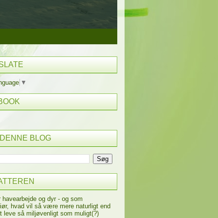
SLATE
anguage
▼
BOOK
 DENNE BLOG
ATTEREN
r havearbejde og dyr - og som
iør, hvad vil så være mere naturligt end
t leve så miljøvenligt som muligt(?)