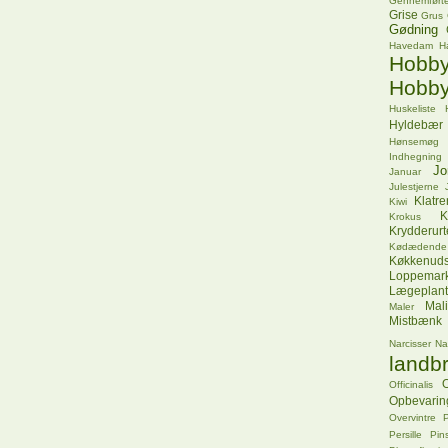
Gennemførte
Grise
Grus
Gødning
Havedam
H
Hob
Hobby
Huskeliste
Hyldebær
Hønsemøg
Indhegning
Jo
Januar
Julestjerne
Klatr
Kiwi
K
Krokus
Krydderurt
Kødædende
Køkkenuds
Loppemar
Lægeplant
Mal
Maler
Mistbænk
Narcisser
Na
landbr
O
Officinalis
Opbevarin
Overvintre
P
Persille
Pins