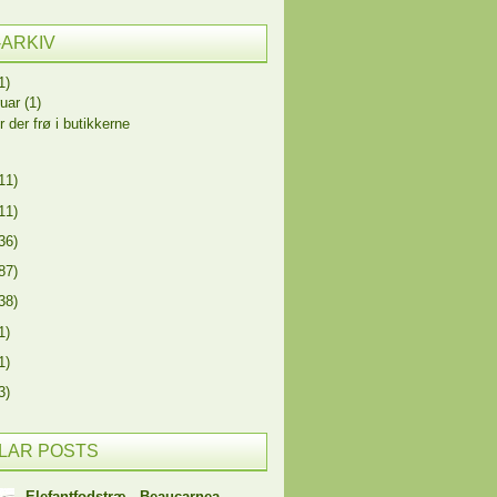
-ARKIV
1)
ruar
(1)
r der frø i butikkerne
11)
11)
36)
87)
38)
1)
1)
3)
LAR POSTS
Elefantfodstræ - Beaucarnea