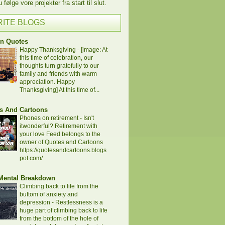
følge vore projekter fra start til slut.
RITE BLOGS
en Quotes
Happy Thanksgiving
-
[image: At
this time of celebration, our
thoughts turn gratefully to our
family and friends with warm
appreciation. Happy
Thanksgiving] At this time of...
s And Cartoons
Phones on retirement
-
Isn't
itwonderful? Retirement with
your love Feed belongs to the
owner of Quotes and Cartoons
https://quotesandcartoons.blogs
pot.com/
 Mental Breakdown
Climbing back to life from the
buttom of anxiety and
depression
-
Restlessness is a
huge part of climbing back to life
from the bottom of the hole of