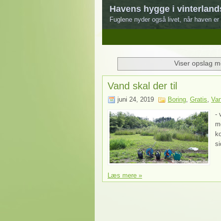
Havens hygge i vinterland
Fuglene nyder også livet, når haven er 
1
2
3
4
5
Viser opslag m
Vand skal der til
juni 24, 2019
Boring
,
Gratis
,
Van
- 
m
ko
si
Læs mere »