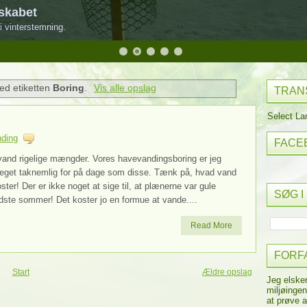
skabet
i vinterstemning.
ed etiketten
Boring
.
Vis alle opslag
TRAN
Select L
ding
FACE
vand rigelige mængder. Vores havevandingsboring er jeg
eget taknemlig for på dage som disse. Tænk på, hvad vand
ster! Der er ikke noget at sige til, at plænerne var gule
SØG I
dste sommer! Det koster jo en formue at vande....
Read More
FORF
Start
Ældre opslag
Jeg elske
miljøingen
at prøve a