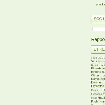
attacks
SØG I
Rappor
ETIK
2020
Adres
Vera
Anana
Basisk jord
Blomsterl
Byggeri
B
Citron
C
Dammusli
Dyrehold
Elefantfod
Fl
Flerårig
F
Formering
Frugt
træer
Fugle
Fugl