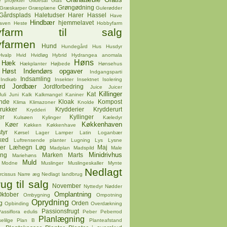
 projekter
Gildesal
Glas
Grøngødning
Græskarper
Græsplæne
Gulerødder
Gårdsplads
Haletudser
Harer
Hassel
Have
Hindbær
hjemmelavet
aven
Heste
Hobbyfarm
byfarm til salg
farmen
Hund
Hundegård
Hus
Husdyr
Hvalp
Hvid
Hvidløg
Hybrid
Hydrangea anomala
Høns
Hæk
Hækplanter
Højbede
Hønsehus
Høst
Indendørs opgaver
Indgangsparti
Indsamling
Indkøb
Insekter
Insektnet
Isolering
rd
Jordbær
Jordforbedring
Juice
Juicer
Killinger
Kat
Juli
Juni
Kalk
Kalkmangel
Kaniner
ende
Kloak
Kompost
Klima
Klimazoner
Knolde
rukker
Krydderier
Krydderurt
Krydderi
er
Kyllinger
Kulsøen
Kylinger
Kæledyr
Køkkenhaven
Køer
Køkken
Køkkenhave
tyr
Kørsel
Lager
Lamper
Latin
Loganbær
ked
Luftrensende planter
Lugning
Lys
Lysne
er
Læhegn
Løg
Maj
Madplan
Madspild
Male
Minidrivhus
ing
Marken
Marts
Mariehøns
Muld
Modne
Muslinger
Muslingeskaller
Mynte
Nedlagt
rcissus
Narre æg
Nedlagt landbrug
ug til salg
November
Nyttedyr
Nødder
Omplantning
ktober
Ombygning
Ompotning
Oprydning
g
Orden
Opbinding
Overdækning
Passionsfrugt
assiflora edulis
Peber
Peberrod
Planlægning
elilge
Plan B
Planteafstand