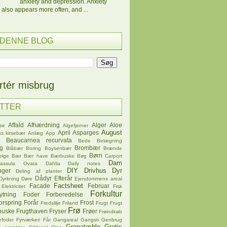
anxiety and depression. Anxiety
 also appears more often, and ...
 DENNE BLOG
tér misbrug
ETTER
Affald
Afhærdning
Alger
Aloe
se
Algefjerner
August
April
Asparges
s kirsebær
Anlæg
App
Beaucarnea recurvata
Bede
Belægning
øg
Brombær
Blåbær
Boring
Boysenbær
Brænde
Børn
ælge
Bær
Bær have
Bærbuske
Bøg
Carport
Dam
rassula Ovata
Dahlia
Daily notes
DIY
Drivhus
Dyr
nger
Deling af planter
Dådyr
Efterår
Dyrkning
Døre
Ejendommens areal
Factsheet
Facade
Februar
Elektricitet
Fisk
Forkultur
ytning
Foder
Forberedelse
orspring
Forår
Frost
Fredslilje
Friland
Frugt
Frugt
Frø
buske
Frugthaven
Fryser
Frøer
Frøindkøb
efoder
Fyrværkeri
Får
Gangareal
Gangsti
Genbrug
Granatæble
Gratis