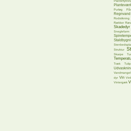
Planteflytnin
Plantevær
Purløg
Pås
Regnvand
Rodstikning
Rækker
Ræ
Skadedyr
Sneglefarm
Spiretempe
Staldbygn
Stenbedspla
S
Struktur
Skarpe Tu
Temperatu
Træk
Tuli
Udvasknin
Vandmangel
Vin
dyr
Vin
V
Vintergæk