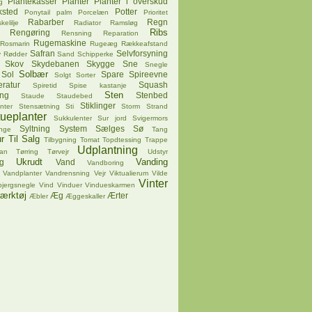
Plantekasser
Planter
Planter i overskud
g
ksted
Potter
Ponytail palm
Porcelæn
Prioritet
Rabarber
Regn
kelilje
Radiator
Ramsløg
Ribs
Rengøring
Rensning
Reparation
Rugemaskine
Rosmarin
Rugeæg
Rækkeafstand
Safran
Selvforsyning
v
Rødder
Sand
Schipperke
Skov
Skydebanen
Skygge
Sne
Snegle
Solbær
Sol
Spare
Spireevne
Solgt
Sorter
ratur
Squash
Spiretid
Spise kastanje
Sten
ing
Stenbed
Staude
Staudebed
Stiklinger
nter
Stensætning
Sti
Storm
Strand
tueplanter
Sukkulenter
Sur jord
Svigermors
Syltning
System
Sælges
Sø
nge
Tang
r
Til Salg
Tilbygning
Tomat
Topdtessing
Trappe
Udplantning
pan
Tørring
Tørvejr
Udstyr
Ukrudt
Vanding
g
Vand
Vandboring
Vandplanter
Vandrensning
Vejr
Viktualierum
Vilde
Vinter
bjergsnegle
Vind
Vinduer
Vindueskarmen
ærktøj
Æg
Ærter
Æbler
Æggeskaller