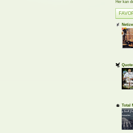
Her kan du 
FAVO
Netiz
Quote
Total