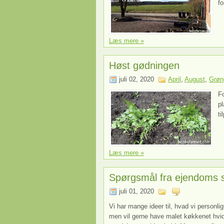
fo
Læs mere »
Høst gødningen
juli 02, 2020
April
,
August
,
Grøn
F
pl
ti
Læs mere »
Spørgsmål fra ejendoms s
juli 01, 2020
Vi har mange ideer til, hvad vi personlig
men vil gerne have malet køkkenet hvidt 