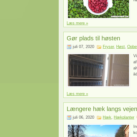
Læs mere »
Gør plads til høsten
juli 07, 2020
Fryser
,
Høst
,
Opbe
Vi
af
al
ik
Læs mere »
Længere hæk langs veje
juli 06, 2020
Hæk
,
Hækplanter
In
ko