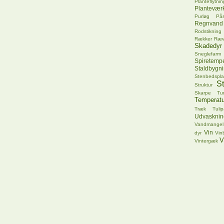
Planteflytnin
Plantevær
Purløg
Pås
Regnvand
Rodstikning
Rækker
Ræ
Skadedyr
Sneglefarm
Spiretempe
Staldbygn
Stenbedspla
S
Struktur
Skarpe Tu
Temperatu
Træk
Tuli
Udvasknin
Vandmangel
Vin
dyr
Vin
V
Vintergæk