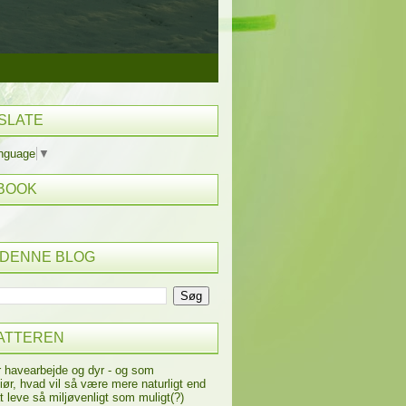
SLATE
anguage
▼
BOOK
 DENNE BLOG
ATTEREN
r havearbejde og dyr - og som
iør, hvad vil så være mere naturligt end
t leve så miljøvenligt som muligt(?)