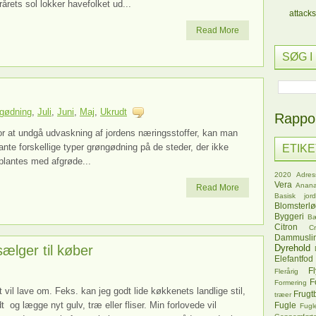
rårets sol lokker havefolket ud...
attacks
Read More
SØG I
gødning
,
Juli
,
Juni
,
Maj
,
Ukrudt
Rappor
or at undgå udvaskning af jordens næringsstoffer, kan man
ante forskellige typer grøngødning på de steder, der ikke
ETIK
lplantes med afgrøde...
2020
Adres
Vera
Anana
Read More
Basisk jord
Blomsterl
Byggeri
B
Citron
C
Dammusli
ælger til køber
Dyrehold
Elefantfod
Fl
Flerårig
F
Formering
t vil lave om. Feks. kan jeg godt lide køkkenets landlige stil,
Frugt
træer
og lægge nyt gulv, træ eller fliser. Min forlovede vil
Fugle
Fugl