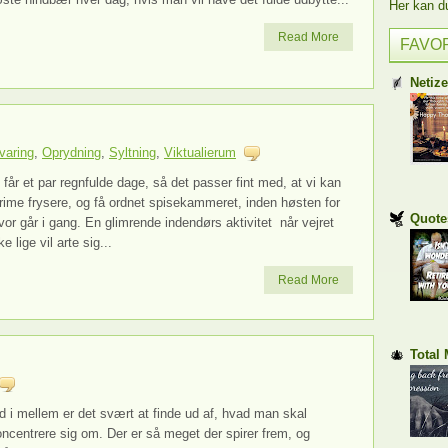
Her kan du 
Read More
FAVO
Netiz
varing
,
Oprydning
,
Syltning
,
Viktualierum
 får et par regnfulde dage, så det passer fint med, at vi kan
rime frysere, og få ordnet spisekammeret, inden høsten for
Quote
vor går i gang. En glimrende indendørs aktivitet når vejret
ke lige vil arte sig...
Read More
n
Total
d i mellem er det svært at finde ud af, hvad man skal
ncentrere sig om. Der er så meget der spirer frem, og