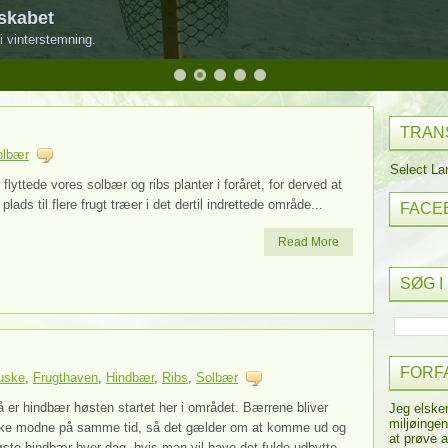
skabet
i vinterstemning.
TRAN
olbær
Select L
 flyttede vores solbær og ribs planter i foråret, for derved at
 plads til flere frugt træer i det dertil indrettede område...
FACE
Read More
SØG I
FORF
uske
,
Frugthaven
,
Hindbær
,
Ribs
,
Solbær
 er hindbær høsten startet her i området. Bærrene bliver
Jeg elske
miljøingen
kke modne på samme tid, så det gælder om at komme ud og
at prøve a
ste hindbær hver dag, hvis man vil have det fulde udbytte...