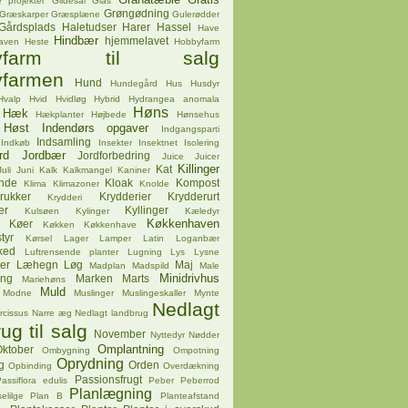
 projekter
Gildesal
Glas
Grøngødning
Græskarper
Græsplæne
Gulerødder
Gårdsplads
Haletudser
Harer
Hassel
Have
Hindbær
hjemmelavet
aven
Heste
Hobbyfarm
byfarm til salg
farmen
Hund
Hundegård
Hus
Husdyr
Hvalp
Hvid
Hvidløg
Hybrid
Hydrangea anomala
Høns
Hæk
Hækplanter
Højbede
Hønsehus
Høst
Indendørs opgaver
Indgangsparti
Indsamling
Indkøb
Insekter
Insektnet
Isolering
rd
Jordbær
Jordforbedring
Juice
Juicer
Killinger
Kat
Juli
Juni
Kalk
Kalkmangel
Kaniner
ende
Kloak
Kompost
Klima
Klimazoner
Knolde
rukker
Krydderier
Krydderurt
Krydderi
er
Kyllinger
Kulsøen
Kylinger
Kæledyr
Køkkenhaven
Køer
Køkken
Køkkenhave
tyr
Kørsel
Lager
Lamper
Latin
Loganbær
ked
Luftrensende planter
Lugning
Lys
Lysne
er
Læhegn
Løg
Maj
Madplan
Madspild
Male
Minidrivhus
ing
Marken
Marts
Mariehøns
Muld
Modne
Muslinger
Muslingeskaller
Mynte
Nedlagt
rcissus
Narre æg
Nedlagt landbrug
ug til salg
November
Nyttedyr
Nødder
Omplantning
ktober
Ombygning
Ompotning
Oprydning
g
Orden
Opbinding
Overdækning
Passionsfrugt
assiflora edulis
Peber
Peberrod
Planlægning
elilge
Plan B
Planteafstand