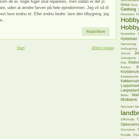
Gennemførte
som de er, nogle fuger skal repareres, men sådan er det jo
Grise
Grus
lare, uden at ændre farven på hele ejendommen. Jeg vil så til
Gødning
t lave endnu et. Eller endnu bedre: lave den tilbygning, jeg
Havedam
H
Hob
e...
Hobby
Read More
Huskeliste
Hyldebær
Hønsemøg
Start
Ældre opslag
Indhegning
Jo
Januar
Julestjerne
Klatr
Kiwi
K
Krokus
Krydderurt
Kødædende
Køkkenuds
Loppemar
Lægeplant
Mal
Maler
Mistbænk
Narcisser
Na
landbr
O
Officinalis
Opbevarin
Overvintre
P
Persille
Pins