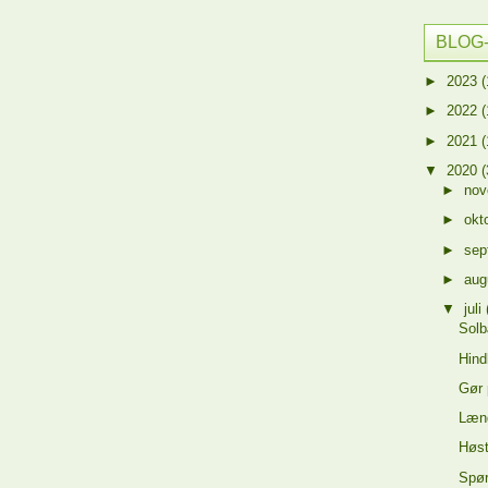
BLOG
►
2023
(
►
2022
(
►
2021
(
▼
2020
(
►
no
►
okt
►
sep
►
aug
▼
juli
Solb
Hin
Gør 
Læng
Høst
Spør