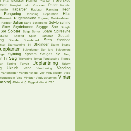
Plantekasser
Planter
Planter i overskud
g
ksted
Potter
Ponytail palm
Porcelæn
Prioritet
Rabarber
Regn
kelilje
Radiator
Ramsløg
Ribs
Rengøring
Rensning
Reparation
Rugemaskine
Rosmarin
Rugeæg
Rækkeafstand
Safran
Selvforsyning
v
Rødder
Sand
Schipperke
Skov
Skydebanen
Skygge
Sne
Snegle
Solbær
Sol
Spare
Spireevne
Solgt
Sorter
ratur
Squash
Spiretid
Spise kastanje
Sten
ing
Stenbed
Staude
Staudebed
Stiklinger
nter
Stensætning
Sti
Storm
Strand
tueplanter
Sukkulenter
Sur jord
Svigermors
Syltning
System
Sælges
Sø
nge
Tang
r
Til Salg
Tilbygning
Tomat
Topdtessing
Trappe
Udplantning
pan
Tørring
Tørvejr
Udstyr
Ukrudt
Vanding
g
Vand
Vandboring
Vandplanter
Vandrensning
Vejr
Viktualierum
Vilde
Vinter
bjergsnegle
Vind
Vinduer
Vindueskarmen
ærktøj
Æg
Ærter
Æbler
Æggeskaller