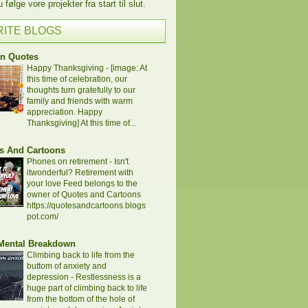
følge vore projekter fra start til slut.
RITE BLOGS
en Quotes
Happy Thanksgiving
-
[image: At
this time of celebration, our
thoughts turn gratefully to our
family and friends with warm
appreciation. Happy
Thanksgiving] At this time of...
s And Cartoons
Phones on retirement
-
Isn't
itwonderful? Retirement with
your love Feed belongs to the
owner of Quotes and Cartoons
https://quotesandcartoons.blogs
pot.com/
 Mental Breakdown
Climbing back to life from the
buttom of anxiety and
depression
-
Restlessness is a
huge part of climbing back to life
from the bottom of the hole of