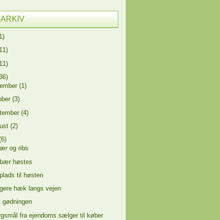
-ARKIV
1)
11)
11)
36)
vember
(1)
ober
(3)
tember
(4)
ust
(2)
(6)
ær og ribs
dbær høstes
plads til høsten
ere hæk langs vejen
 gødningen
gsmål fra ejendoms sælger til køber