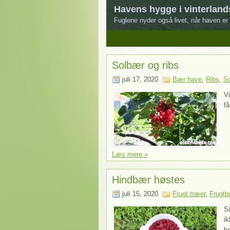
Havens hygge i vinterland
Fuglene nyder også livet, når haven er 
1
2
3
4
5
Solbær og ribs
juli 17, 2020
Bær have
,
Ribs
,
S
Vi
få
Læs mere »
Hindbær høstes
juli 15, 2020
Frugt træer
,
Frugtb
Så
i
hø