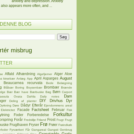
anxiety and depression. Anxiety
 also appears more often, and ...
 DENNE BLOG
tér misbrug
ETTER
Affald
Afhærdning
Alger
Aloe
se
Algefjerner
August
April
Asparges
s kirsebær
Anlæg
App
Beaucarnea recurvata
Bede
Belægning
øg
Brombær
Blåbær
Boring
Boysenbær
Brænde
Børn
ælge
Bær
Bær have
Bærbuske
Bøg
Carport
Dam
rassula Ovata
Dahlia
Daily notes
DIY
Drivhus
Dyr
nger
Deling af planter
Dådyr
Efterår
Dyrkning
Døre
Ejendommens areal
Factsheet
Facade
Februar
Elektricitet
Fisk
Forkultur
ytning
Foder
Forberedelse
orspring
Forår
Frost
Fredslilje
Friland
Frugt
Frugt
Frø
buske
Frugthaven
Fryser
Frøer
Frøindkøb
efoder
Fyrværkeri
Får
Gangareal
Gangsti
Genbrug
Granatæble
Gratis