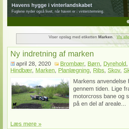
Havens hygge i vinterlandskabet
Fuglene nyder også livet, når haven er i vinterstemning.
4
5
Viser opslag med etiketten
Marken
.
Vis all
Ny indretning af marken
april 28, 2020
Brombær
,
Børn
,
Dyrehold
Hindbær
,
Marken
,
Planlægning
,
Ribs
,
Skov
,
S
Markens anvendelse ha
gennem tiden. Lige fra
motorcross bane og 
på en del af areale...
Læs mere »