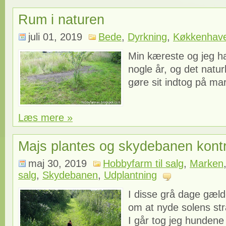
Rum i naturen
juli 01, 2019
Bede
,
Dyrkning
,
Køkkenhav
Min kæreste og jeg h
nogle år, og det natur
gøre sit indtog på mar
Læs mere »
Majs plantes og skydebanen kontr
maj 30, 2019
Hobbyfarm til salg
,
Marken
salg
,
Skydebanen
,
Udplantning
I disse grå dage gælde
om at nyde solens strå
I går tog jeg hunden