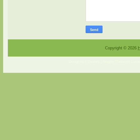
Copyright ©
2026
H
Design by
FThemes
| Blogger Theme by
Lasan