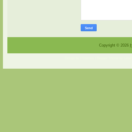
Copyright ©
2026
H
Design by
FThemes
| Blogger Theme by
Lasan