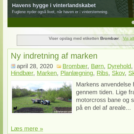
Havens hygge i vinterlandskabet
Fuglene nyder også livet, når haven er i vinterstemning.
4
5
Viser opslag med etiketten
Brombær
.
Vis al
Ny indretning af marken
april 28, 2020
Brombær
,
Børn
,
Dyrehold
Hindbær
,
Marken
,
Planlægning
,
Ribs
,
Skov
,
S
Markens anvendelse ha
gennem tiden. Lige fra
motorcross bane og 
på en del af areale...
Læs mere »