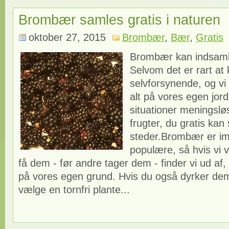
Brombær samles gratis i naturen
oktober 27, 2015
Brombær
,
Bær
,
Gratis
Brombær kan indsamle
Selvom det er rart a
selvforsynende, og vi 
alt på vores egen jord
situationer meningslø
frugter, du gratis ka
steder.Brombær er im
populære, så hvis vi v
få dem - før andre tager dem - finder vi ud af, 
på vores egen grund. Hvis du også dyrker dem
vælge en tornfri plante...