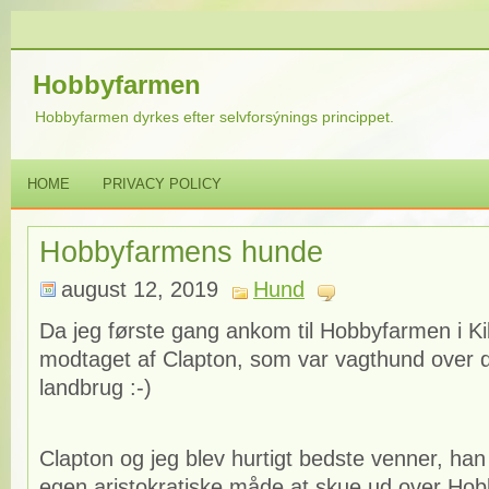
Hobbyfarmen
Hobbyfarmen dyrkes efter selvforsýnings princippet.
HOME
PRIVACY POLICY
Hobbyfarmens hunde
august 12, 2019
Hund
Da jeg første gang ankom til Hobbyfarmen i Ki
modtaget af Clapton, som var vagthund over d
landbrug :-)
Clapton og jeg blev hurtigt bedste venner, han
egen aristokratiske måde at skue ud over Ho