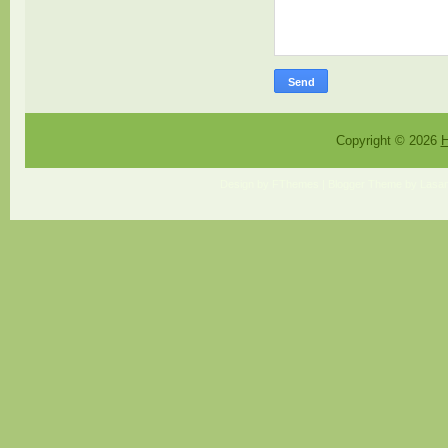
Copyright ©
2026
H
Design by
FThemes
| Blogger Theme by
Lasan